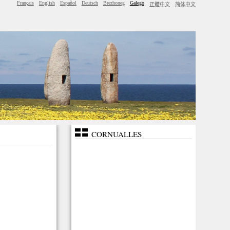
Français
English
Español
Deutsch
Brezhoneg
Galego
正體中文
简体中文
CORNUALLES