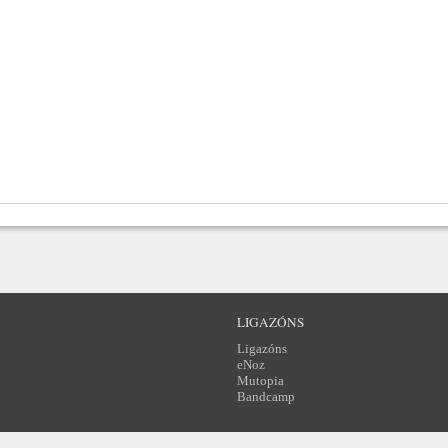
LIGAZÓNS
Ligazóns
eNoz
Mutopia
Bandcamp