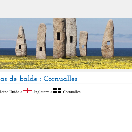
ras de balde : Cornualles
Reino Unido
>
Inglaterra
>
Cornualles