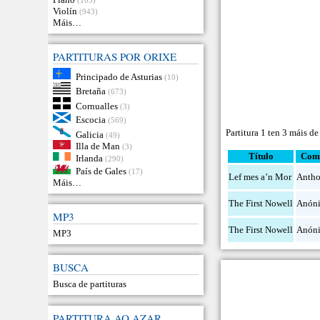
Violín
(943)
Máis…
PARTITURAS POR ORIXE
Principado de Asturias
(10)
Bretaña
(673)
Cornualles
(3)
Escocia
(569)
Partitura 1 ten 3 máis de
Galicia
(49)
Illa de Man
(3)
Título
Comp
Irlanda
(290)
País de Gales
(17)
Lef mes a’n Mor
Antho
Máis…
The First Nowell
Anón
MP3
The First Nowell
Anón
MP3
BUSCA
Busca de partituras
PARTITURA AO AZAR