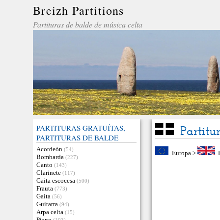
Breizh Partitions
Partituras de balde de música celta
PARTITURAS GRATUÍTAS,
Partitu
PARTITURAS DE BALDE
Acordeón
(54)
Europa
>
Bombarda
(227)
Canto
(143)
Clarinete
(117)
Gaita escocesa
(500)
Frauta
(773)
Gaita
(56)
Guitarra
(94)
Arpa celta
(15)
Piano
(103)