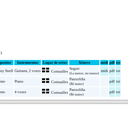
 3
ositor
Instrumentos
Lugar de orixe
Xénero
midi
pdf
txt
Seguir
ny Snell
Guitarra
,
2 vozes
midi
pdf
txt
Cornualles
(La menor, mi menor)
Panxoliña
imo
Piano
pdf
txt
Cornualles
(Ré maior)
Panxoliña
imo
4 vozes
pdf
txt
Cornualles
(Ré maior)