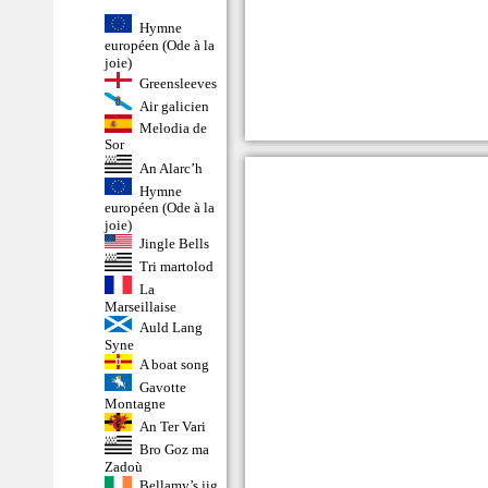
Hymne
européen (Ode à la
joie)
Greensleeves
Air galicien
Melodia de
Sor
An Alarc’h
Hymne
européen (Ode à la
joie)
Jingle Bells
Tri martolod
La
Marseillaise
Auld Lang
Syne
A boat song
Gavotte
Montagne
An Ter Vari
Bro Goz ma
Zadoù
Bellamy’s jig