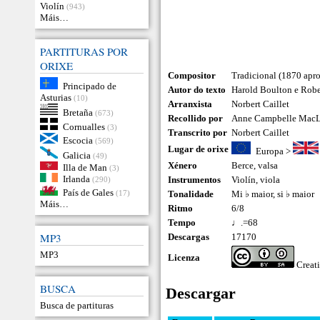
Violín
(943)
Máis…
PARTITURAS POR
ORIXE
Compositor
Tradicional (1870 ap
Principado de
Autor do texto
Harold Boulton e Robe
Asturias
(10)
Arranxista
Norbert Caillet
Bretaña
(673)
Recollido por
Anne Campbelle Mac
Cornualles
(3)
Transcrito por
Norbert Caillet
Escocia
(569)
Lugar de orixe
Europa
>
Galicia
(49)
Xénero
Berce
,
valsa
Illa de Man
(3)
Irlanda
Instrumentos
Violín
,
viola
(290)
País de Gales
(17)
Tonalidade
Mi ♭ maior, si ♭ maior
Máis…
Ritmo
6/8
Tempo
♩.=68
MP3
Descargas
17170
MP3
Licenza
Creat
BUSCA
Descargar
Busca de partituras