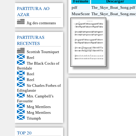
Formato
Descargar
PARTITURA AO
pdf
The_Skye_Boat_Song.pdf
AZAR
MuseScore
The_Skye_Boat_Song.msc
Jig des cormorans
PARTITURAS
RECENTES
Scottish Tourniquet
Reel
The Black Cocks of
Berridale
Reel
Reel
Sir Charles Forbes of
Edinglassie
Mrs. Campbell’s
Favourite
Meg Merrilees
Meg Merrilees
Triumph
TOP 20