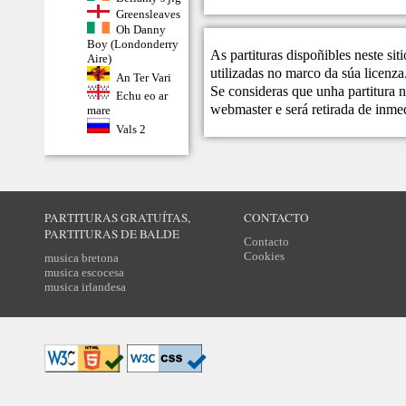
Greensleaves
Oh Danny
Boy (Londonderry
As partituras dispoñibles neste si
Aire)
utilizadas no marco da súa licenza
An Ter Vari
Se consideras que unha partitura n
Echu eo ar
webmaster
e será retirada de inme
mare
Vals 2
PARTITURAS GRATUÍTAS,
CONTACTO
PARTITURAS DE BALDE
Contacto
Cookies
musica bretona
musica escocesa
musica irlandesa