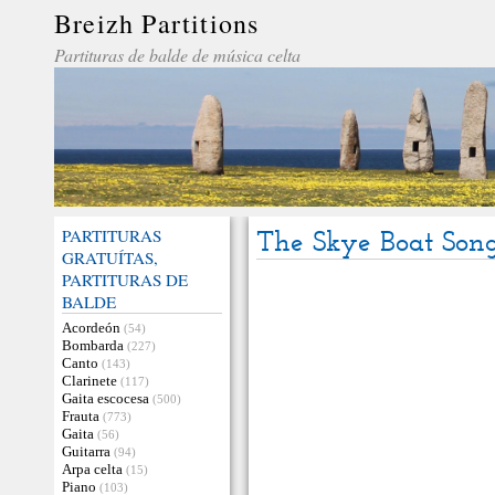
Breizh Partitions
Partituras de balde de música celta
PARTITURAS
The Skye Boat Son
GRATUÍTAS,
PARTITURAS DE
BALDE
Acordeón
(54)
Bombarda
(227)
Canto
(143)
Clarinete
(117)
Gaita escocesa
(500)
Frauta
(773)
Gaita
(56)
Guitarra
(94)
Arpa celta
(15)
Piano
(103)