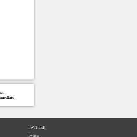
nza.
inmediato.
TWITTER
Twitter