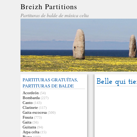
Breizh Partitions
Partituras de balde de música celta
PARTITURAS GRATUÍTAS,
Belle qui ti
PARTITURAS DE BALDE
Acordeón
(54)
Bombarda
(227)
Canto
(143)
Clarinete
(117)
Gaita escocesa
(500)
Frauta
(773)
Gaita
(56)
Guitarra
(94)
Arpa celta
(15)
Piano
(103)