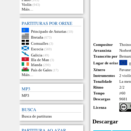
Violín
(943)
Máis…
PARTITURAS POR ORIXE
Principado de Asturias
(10)
Bretaña
(673)
Cornualles
(3)
Compositor
Thoino
Escocia
(569)
Arranxista
Norbert
Galicia
(49)
Transcrito por
Bernard
Illa de Man
(3)
Lugar de orixe
Irlanda
(290)
Xénero
Pavane
País de Gales
(17)
Máis…
Instrumentos
2 violí
Tonalidade
La men
Ritmo
2/2
MP3
Tempo
𝅗𝅥=60
MP3
Descargas
9681
Licenza
BUSCA
Busca de partituras
Descargar
PARTITURA AO AZAR