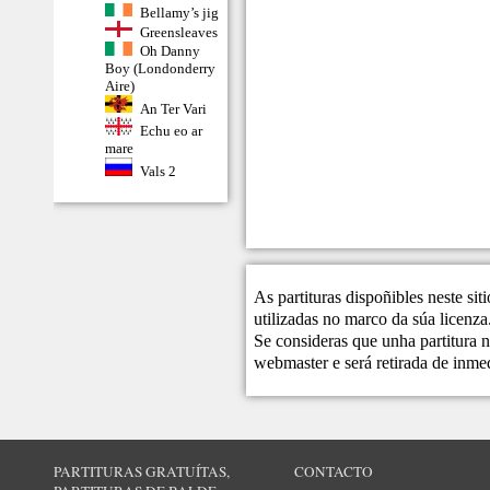
Bellamy’s jig
Greensleaves
Oh Danny
Boy (Londonderry
Aire)
An Ter Vari
Echu eo ar
mare
Vals 2
As partituras dispoñibles neste si
utilizadas no marco da súa licenza
Se consideras que unha partitura n
webmaster
e será retirada de inme
PARTITURAS GRATUÍTAS,
CONTACTO