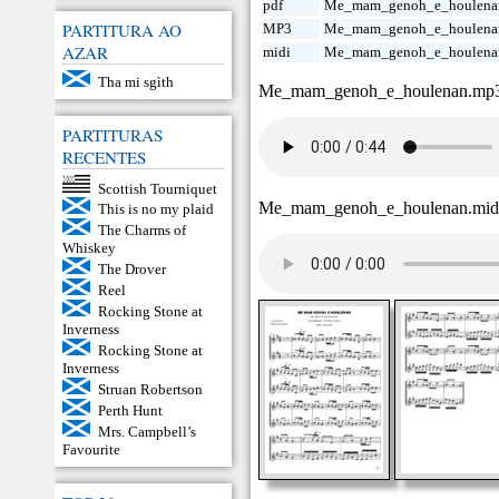
pdf
Me_mam_genoh_e_houlena
PARTITURA AO
MP3
Me_mam_genoh_e_houlena
AZAR
midi
Me_mam_genoh_e_houlena
Tha mi sgìth
Me_mam_genoh_e_houlenan.mp
PARTITURAS
RECENTES
Scottish Tourniquet
Me_mam_genoh_e_houlenan.mi
This is no my plaid
The Charms of
Whiskey
The Drover
Reel
Rocking Stone at
Inverness
Rocking Stone at
Inverness
Struan Robertson
Perth Hunt
Mrs. Campbell’s
Favourite