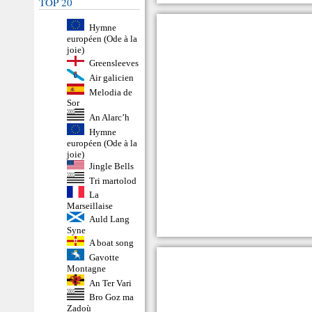
TOP 20
Hymne
européen (Ode à la
joie)
Greensleeves
Air galicien
Melodia de
Sor
An Alarc’h
Hymne
européen (Ode à la
joie)
Jingle Bells
Tri martolod
La
Marseillaise
Auld Lang
Syne
A boat song
Gavotte
Montagne
An Ter Vari
Bro Goz ma
Zadoù