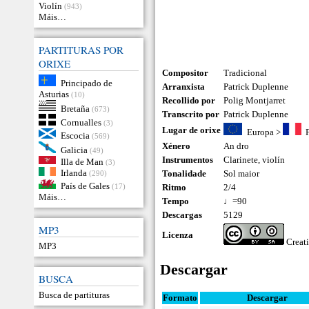
Violín
(943)
Máis…
PARTITURAS POR
ORIXE
Compositor
Tradicional
Principado de
Arranxista
Patrick Duplenne
Asturias
(10)
Recollido por
Polig Montjarret
Bretaña
(673)
Transcrito por
Patrick Duplenne
Cornualles
(3)
Lugar de orixe
Europa
>
Escocia
(569)
Xénero
An dro
Galicia
(49)
Instrumentos
Clarinete
,
violín
Illa de Man
(3)
Irlanda
Tonalidade
Sol maior
(290)
País de Gales
(17)
Ritmo
2/4
Máis…
Tempo
♩=90
Descargas
5129
MP3
Licenza
Creat
MP3
Descargar
BUSCA
Busca de partituras
Formato
Descargar