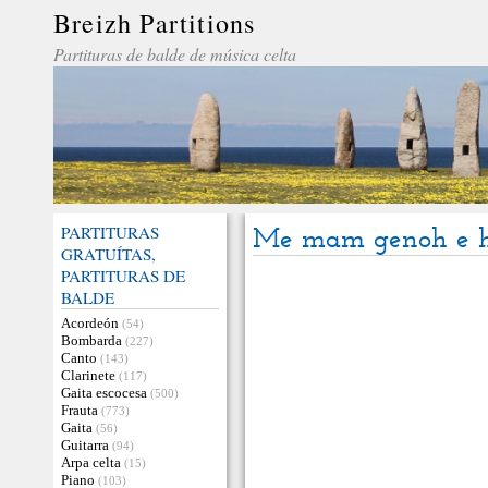
Breizh Partitions
Partituras de balde de música celta
PARTITURAS
Me mam genoh e 
GRATUÍTAS,
PARTITURAS DE
BALDE
Acordeón
(54)
Bombarda
(227)
Canto
(143)
Clarinete
(117)
Gaita escocesa
(500)
Frauta
(773)
Gaita
(56)
Guitarra
(94)
Arpa celta
(15)
Piano
(103)