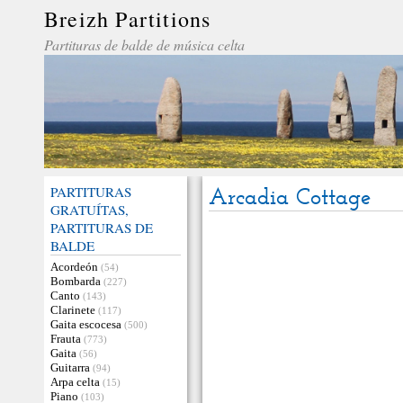
Breizh Partitions
Partituras de balde de música celta
PARTITURAS
Arcadia Cottage
GRATUÍTAS,
PARTITURAS DE
BALDE
Acordeón
(54)
Bombarda
(227)
Canto
(143)
Clarinete
(117)
Gaita escocesa
(500)
Frauta
(773)
Gaita
(56)
Guitarra
(94)
Arpa celta
(15)
Piano
(103)