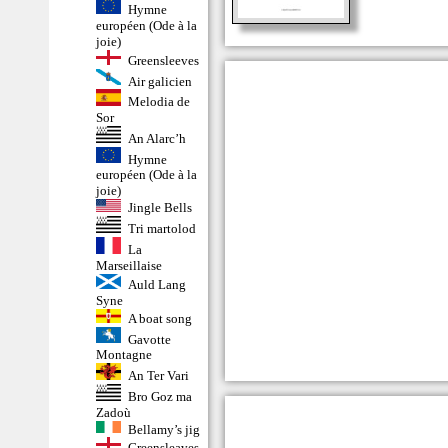
Hymne
européen (Ode à la
joie)
Greensleeves
Air galicien
Melodia de
Sor
An Alarc’h
Hymne
européen (Ode à la
joie)
Jingle Bells
Tri martolod
La
Marseillaise
Auld Lang
Syne
A boat song
Gavotte
Montagne
An Ter Vari
Bro Goz ma
Zadoù
Bellamy’s jig
Greensleaves