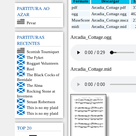
Formato
Descargar
T
PARTITURA AO
pdf
Arcadia_Cottage.pdf
3
AZAR
ogg
Arcadia_Cottage.ogg
46
MuseScore
Arcadia_Cottage.mscz
2
Pevar
midi
Arcadia_Cottage.mid
PARTITURAS
Arcadia_Cottage.ogg
RECENTES
Scottish Tourniquet
The Fyket
Roggart Volunteers
Arcadia_Cottage.mid
Reel
The Black Cocks of
Berridale
The Alma
Rocking Stone at
Inverness
Struan Robertson
This is no my plaid
This is no my plaid
TOP 20