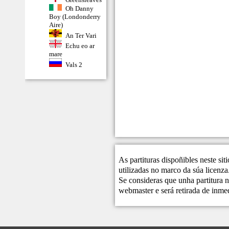
Oh Danny
Boy (Londonderry
Aire)
An Ter Vari
Echu eo ar
mare
Vals 2
As partituras dispoñibles neste si
utilizadas no marco da súa licenza
Se consideras que unha partitura n
webmaster
e será retirada de inme