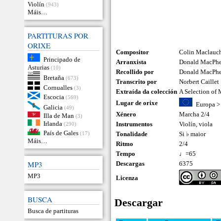
Violín
(943)
Máis…
PARTITURAS POR
ORIXE
Compositor
Colin Maclauc
Principado de
Arranxista
Donald MacPhee
Asturias
(10)
Recollido por
Donald MacPh
Bretaña
(673)
Transcrito por
Norbert Caillet
Cornualles
(3)
Extraída da colección
A Selection of
Escocia
(569)
Lugar de orixe
Europa
Galicia
(49)
Xénero
Marcha 2/4
Illa de Man
(3)
Irlanda
Instrumentos
Violín
,
viola
(290)
País de Gales
(17)
Tonalidade
Si ♭ maior
Máis…
Ritmo
2/4
Tempo
♩=65
MP3
Descargas
6375
MP3
Licenza
BUSCA
Descargar
Busca de partituras