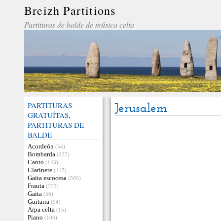
Breizh Partitions
Partituras de balde de música celta
PARTITURAS
Jerusalem
GRATUÍTAS,
PARTITURAS DE
BALDE
Acordeón
(54)
Bombarda
(227)
Canto
(143)
Clarinete
(117)
Gaita escocesa
(500)
Frauta
(773)
Gaita
(56)
Guitarra
(94)
Arpa celta
(15)
Piano
(103)