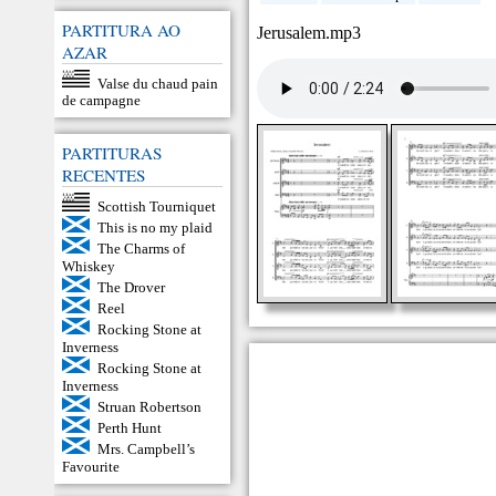
PARTITURA AO
Jerusalem.mp3
AZAR
Valse du chaud pain
de campagne
PARTITURAS
RECENTES
Scottish Tourniquet
This is no my plaid
The Charms of
Whiskey
The Drover
Reel
Rocking Stone at
Inverness
Rocking Stone at
Inverness
Struan Robertson
Perth Hunt
Mrs. Campbell’s
Favourite