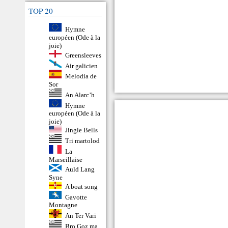
TOP 20
Hymne
européen (Ode à la
joie)
Greensleeves
Air galicien
Melodia de
Sor
An Alarc’h
Hymne
européen (Ode à la
joie)
Jingle Bells
Tri martolod
La
Marseillaise
Auld Lang
Syne
A boat song
Gavotte
Montagne
An Ter Vari
Bro Goz ma