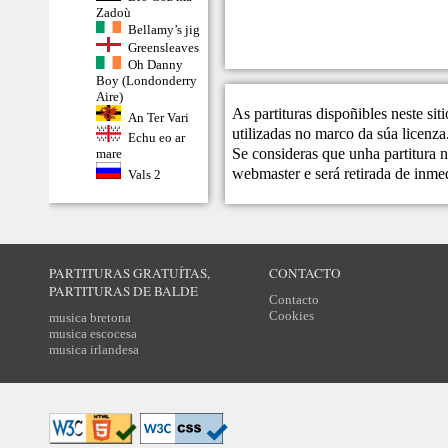
Zadoù
Bellamy’s jig
Greensleaves
Oh Danny
Boy (Londonderry
Aire)
As partituras dispoñibles neste si
An Ter Vari
utilizadas no marco da súa licenza
Echu eo ar
Se consideras que unha partitura n
mare
webmaster
e será retirada de inme
Vals 2
PARTITURAS GRATUÍTAS,
CONTACTO
PARTITURAS DE BALDE
Contacto
Cookies
musica bretona
musica escocesa
musica irlandesa