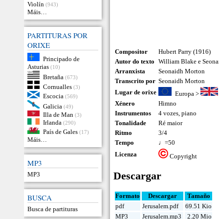
Violín
(943)
Máis…
PARTITURAS POR
ORIXE
Compositor
Hubert Parry (1916)
Principado de
Autor do texto
William Blake e Seon
Asturias
(10)
Arranxista
Seonaidh Morton
Bretaña
(673)
Transcrito por
Seonaidh Morton
Cornualles
(3)
Lugar de orixe
Europa
>
Escocia
(569)
Xénero
Himno
Galicia
(49)
Instrumentos
4 vozes
,
piano
Illa de Man
(3)
Irlanda
Tonalidade
Ré maior
(290)
País de Gales
(17)
Ritmo
3/4
Máis…
Tempo
♩=50
Licenza
Copyright
MP3
Descargar
MP3
Formato
Descargar
Tamaño
BUSCA
pdf
Jerusalem.pdf
69.51 Kio
Busca de partituras
MP3
Jerusalem.mp3
2.20 Mio