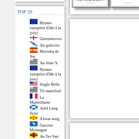
TOP 20
Hymne
européen (Ode à la
joie)
Greensleeves
Air galicien
Melodia de
Sor
An Alarc’h
Hymne
européen (Ode à la
joie)
Jingle Bells
Tri martolod
La
Marseillaise
Auld Lang
Syne
A boat song
Gavotte
Montagne
An Ter Vari