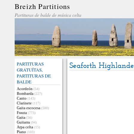
Breizh Partitions
Partituras de balde de música celta
PARTITURAS
Seaforth Highlande
GRATUÍTAS,
PARTITURAS DE
BALDE
Acordeón
(54)
Bombarda
(227)
Canto
(143)
Clarinete
(117)
Gaita escocesa
(500)
Frauta
(773)
Gaita
(56)
Guitarra
(94)
Arpa celta
(15)
Piano
(103)