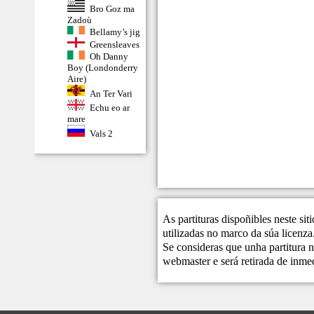
Bro Goz ma
Zadoù
Bellamy’s jig
Greensleaves
Oh Danny
Boy (Londonderry
Aire)
An Ter Vari
Echu eo ar
mare
Vals 2
As partituras dispoñibles neste si
utilizadas no marco da súa licenza
Se consideras que unha partitura n
webmaster
e será retirada de inme