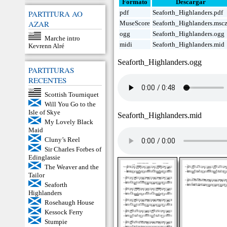
Formato
Descargar
PARTITURA AO
pdf
Seaforth_Highlanders.pdf
AZAR
MuseScore
Seaforth_Highlanders.msc
ogg
Seaforth_Highlanders.ogg
Marche intro
midi
Seaforth_Highlanders.mid
Kevrenn Alré
Seaforth_Highlanders.ogg
PARTITURAS
RECENTES
Scottish Tourniquet
Will You Go to the
Isle of Skye
Seaforth_Highlanders.mid
My Lovely Black
Maid
Cluny’s Reel
Sir Charles Forbes of
Edinglassie
The Weaver and the
Tailor
Seaforth
Highlanders
Rosehaugh House
Kessock Ferry
Stumpie