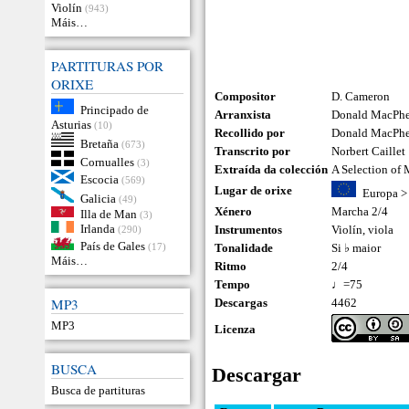
Violín
(943)
Máis…
PARTITURAS POR
ORIXE
Compositor
D. Cameron
Principado de
Arranxista
Donald MacPhee
Asturias
(10)
Recollido por
Donald MacPh
Bretaña
(673)
Transcrito por
Norbert Caillet
Cornualles
(3)
Extraída da colección
A Selection of
Escocia
(569)
Lugar de orixe
Europa
Galicia
(49)
Xénero
Marcha 2/4
Illa de Man
(3)
Irlanda
Instrumentos
Violín
,
viola
(290)
País de Gales
(17)
Tonalidade
Si ♭ maior
Máis…
Ritmo
2/4
Tempo
♩=75
MP3
Descargas
4462
MP3
Licenza
BUSCA
Descargar
Busca de partituras