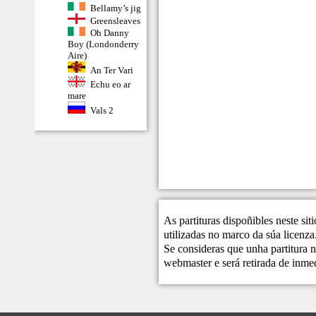
Bellamy’s jig
Greensleaves
Oh Danny
Boy (Londonderry
Aire)
An Ter Vari
Echu eo ar
mare
Vals 2
As partituras dispoñibles neste si
utilizadas no marco da súa licenza
Se consideras que unha partitura n
webmaster
e será retirada de inme