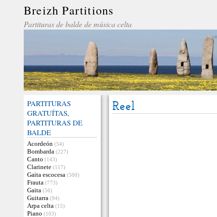
Breizh Partitions
Partituras de balde de música celta
PARTITURAS
Reel
GRATUÍTAS,
PARTITURAS DE
BALDE
Acordeón
(54)
Bombarda
(227)
Canto
(143)
Clarinete
(117)
Gaita escocesa
(500)
Frauta
(773)
Gaita
(56)
Guitarra
(94)
Arpa celta
(15)
Piano
(103)