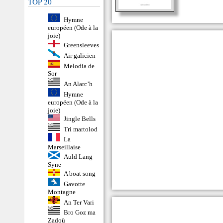
TOP 20
Hymne
européen (Ode à la
joie)
Greensleeves
Air galicien
Melodia de
Sor
An Alarc’h
Hymne
européen (Ode à la
joie)
Jingle Bells
Tri martolod
La
Marseillaise
Auld Lang
Syne
A boat song
Gavotte
Montagne
An Ter Vari
Bro Goz ma
Zadoù