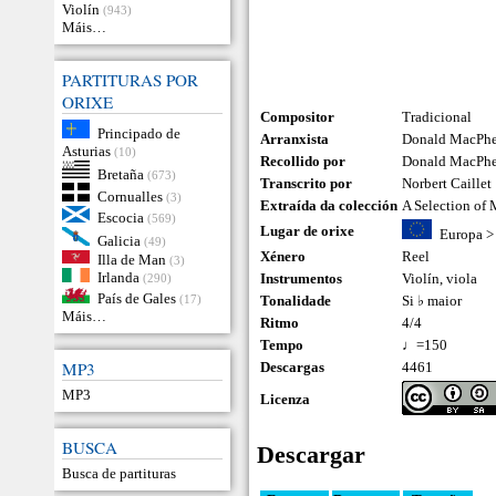
Violín
(943)
Máis…
PARTITURAS POR
ORIXE
Compositor
Tradicional
Principado de
Arranxista
Donald MacPhee
Asturias
(10)
Recollido por
Donald MacPh
Bretaña
(673)
Transcrito por
Norbert Caillet
Cornualles
(3)
Extraída da colección
A Selection of
Escocia
(569)
Lugar de orixe
Europa
Galicia
(49)
Xénero
Reel
Illa de Man
(3)
Irlanda
Instrumentos
Violín
,
viola
(290)
País de Gales
(17)
Tonalidade
Si ♭ maior
Máis…
Ritmo
4/4
Tempo
♩=150
MP3
Descargas
4461
MP3
Licenza
BUSCA
Descargar
Busca de partituras