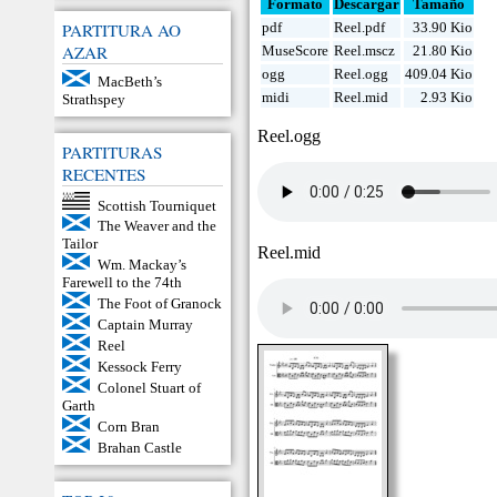
Formato
Descargar
Tamaño
PARTITURA AO
pdf
Reel.pdf
33.90 Kio
AZAR
MuseScore
Reel.mscz
21.80 Kio
ogg
Reel.ogg
409.04 Kio
MacBeth’s
midi
Reel.mid
2.93 Kio
Strathspey
Reel.ogg
PARTITURAS
RECENTES
Scottish Tourniquet
The Weaver and the
Tailor
Reel.mid
Wm. Mackay’s
Farewell to the 74th
The Foot of Granock
Captain Murray
Reel
Kessock Ferry
Colonel Stuart of
Garth
Corn Bran
Brahan Castle