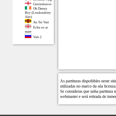
Greensleaves
Oh Danny
Boy (Londonderry
Aire)
An Ter Vari
Echu eo ar
mare
Vals 2
As partituras dispoñibles neste si
utilizadas no marco da súa licenza
Se consideras que unha partitura n
webmaster
e será retirada de inme