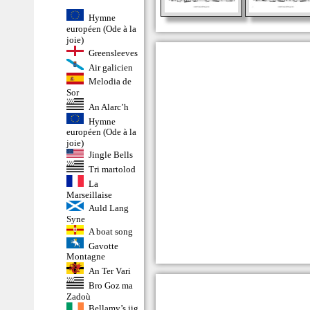
Hymne
européen (Ode à la
joie)
Greensleeves
Air galicien
Melodia de
Sor
An Alarc’h
Hymne
européen (Ode à la
joie)
Jingle Bells
Tri martolod
La
Marseillaise
Auld Lang
Syne
A boat song
Gavotte
Montagne
An Ter Vari
Bro Goz ma
Zadoù
Bellamy’s jig