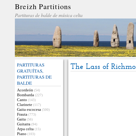
Breizh Partitions
Partituras de balde de música celta
PARTITURAS
The Lass of Richmo
GRATUÍTAS,
PARTITURAS DE
BALDE
Acordeón
(54)
Bombarda
(227)
Canto
(143)
Clarinete
(117)
Gaita escocesa
(500)
Frauta
(773)
Gaita
(56)
Guitarra
(94)
Arpa celta
(15)
Piano
(103)