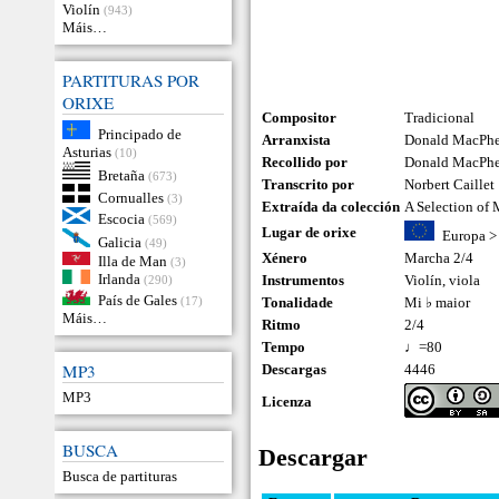
Violín
(943)
Máis…
PARTITURAS POR
ORIXE
Compositor
Tradicional
Principado de
Arranxista
Donald MacPhee
Asturias
(10)
Recollido por
Donald MacPh
Bretaña
(673)
Transcrito por
Norbert Caillet
Cornualles
(3)
Extraída da colección
A Selection of
Escocia
(569)
Lugar de orixe
Europa
Galicia
(49)
Xénero
Marcha 2/4
Illa de Man
(3)
Irlanda
Instrumentos
Violín
,
viola
(290)
País de Gales
(17)
Tonalidade
Mi ♭ maior
Máis…
Ritmo
2/4
Tempo
♩=80
MP3
Descargas
4446
MP3
Licenza
BUSCA
Descargar
Busca de partituras