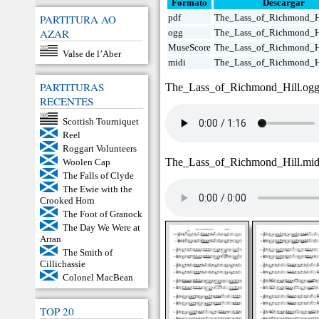
Formato
Descargar
PARTITURA AO
pdf
The_Lass_of_Richmond_Hi
AZAR
ogg
The_Lass_of_Richmond_H
MuseScore
The_Lass_of_Richmond_H
Valse de l’Aber
midi
The_Lass_of_Richmond_H
PARTITURAS
The_Lass_of_Richmond_Hill.og
RECENTES
Scottish Tourniquet
Reel
Roggart Volunteers
The_Lass_of_Richmond_Hill.mi
Woolen Cap
The Falls of Clyde
The Ewie with the
Crooked Horn
The Foot of Granock
The Day We Were at
Arran
The Smith of
Cillichassie
Colonel MacBean
TOP 20