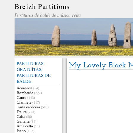
Breizh Partitions
Partituras de balde de música celta
PARTITURAS
My Lovely Black 
GRATUÍTAS,
PARTITURAS DE
BALDE
Acordeón
(54)
Bombarda
(227)
Canto
(143)
Clarinete
(117)
Gaita escocesa
(500)
Frauta
(773)
Gaita
(56)
Guitarra
(94)
Arpa celta
(15)
Piano
(103)