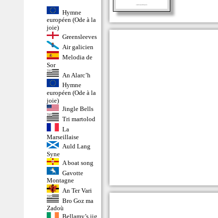
Hymne
européen (Ode à la
joie)
Greensleeves
Air galicien
Melodia de
Sor
An Alarc’h
Hymne
européen (Ode à la
joie)
Jingle Bells
Tri martolod
La
Marseillaise
Auld Lang
Syne
A boat song
Gavotte
Montagne
An Ter Vari
Bro Goz ma
Zadoù
Bellamy’s jig