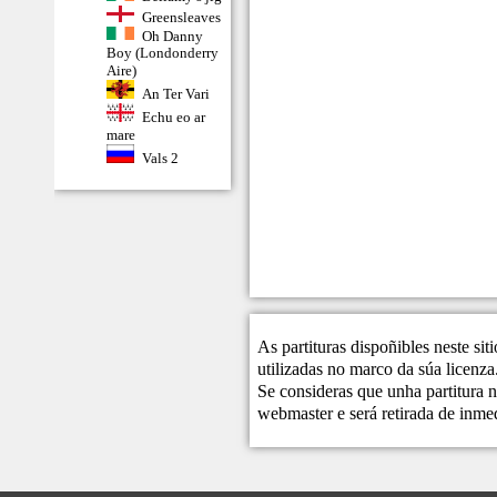
Greensleaves
Oh Danny
Boy (Londonderry
Aire)
An Ter Vari
Echu eo ar
mare
Vals 2
As partituras dispoñibles neste si
utilizadas no marco da súa licenza
Se consideras que unha partitura n
webmaster
e será retirada de inme