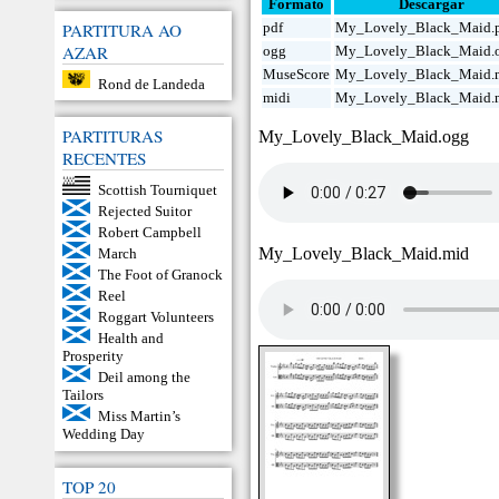
Formato
Descargar
PARTITURA AO
pdf
My_Lovely_Black_Maid.
AZAR
ogg
My_Lovely_Black_Maid.
MuseScore
My_Lovely_Black_Maid.
Rond de Landeda
midi
My_Lovely_Black_Maid.
PARTITURAS
My_Lovely_Black_Maid.ogg
RECENTES
Scottish Tourniquet
Rejected Suitor
Robert Campbell
My_Lovely_Black_Maid.mid
March
The Foot of Granock
Reel
Roggart Volunteers
Health and
Prosperity
Deil among the
Tailors
Miss Martin’s
Wedding Day
TOP 20