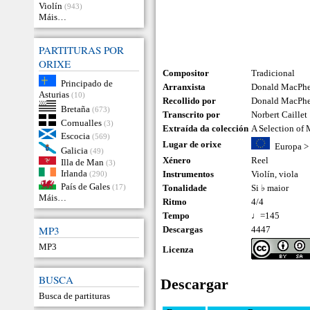
Violín
(943)
Máis…
PARTITURAS POR
ORIXE
Compositor
Tradicional
Principado de
Arranxista
Donald MacPhee
Asturias
(10)
Recollido por
Donald MacPh
Bretaña
(673)
Transcrito por
Norbert Caillet
Cornualles
(3)
Extraída da colección
A Selection of
Escocia
(569)
Lugar de orixe
Europa
Galicia
(49)
Xénero
Reel
Illa de Man
(3)
Irlanda
Instrumentos
Violín
,
viola
(290)
País de Gales
(17)
Tonalidade
Si ♭ maior
Máis…
Ritmo
4/4
Tempo
♩=145
MP3
Descargas
4447
MP3
Licenza
BUSCA
Descargar
Busca de partituras