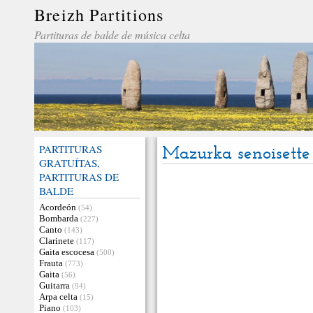
Breizh Partitions
Partituras de balde de música celta
PARTITURAS
Mazurka senoisette
GRATUÍTAS,
PARTITURAS DE
BALDE
Acordeón
(54)
Bombarda
(227)
Canto
(143)
Clarinete
(117)
Gaita escocesa
(500)
Frauta
(773)
Gaita
(56)
Guitarra
(94)
Arpa celta
(15)
Piano
(103)