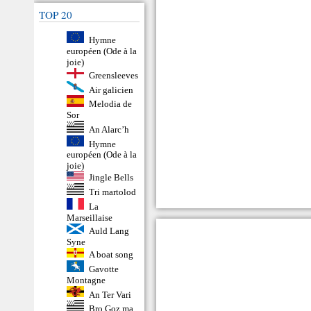
TOP 20
Hymne
européen (Ode à la
joie)
Greensleeves
Air galicien
Melodia de
Sor
An Alarc’h
Hymne
européen (Ode à la
joie)
Jingle Bells
Tri martolod
La
Marseillaise
Auld Lang
Syne
A boat song
Gavotte
Montagne
An Ter Vari
Bro Goz ma