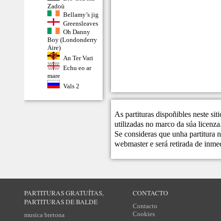
Zadoù
Bellamy’s jig
Greensleaves
Oh Danny
Boy (Londonderry
Aire)
An Ter Vari
Echu eo ar
mare
Vals 2
As partituras dispoñibles neste si
utilizadas no marco da súa licenza
Se consideras que unha partitura n
webmaster
e será retirada de inme
PARTITURAS GRATUÍTAS,
CONTACTO
PARTITURAS DE BALDE
Contacto
Cookies
musica bretona