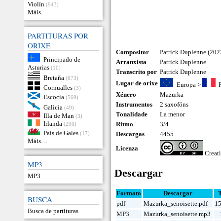
Violín
(943)
Máis…
PARTITURAS POR
ORIXE
Compositor
Patrick Duplenne (202
Principado de
Arranxista
Patrick Duplenne
Asturias
(10)
Transcrito por
Patrick Duplenne
Bretaña
(673)
Lugar de orixe
Europa
>
Cornualles
(3)
Xénero
Mazurka
Escocia
(569)
Instrumentos
2 saxofóns
Galicia
(49)
Tonalidade
La menor
Illa de Man
(3)
Irlanda
Ritmo
3/4
(290)
País de Gales
(17)
Descargas
4455
Máis…
Licenza
Creat
MP3
Descargar
MP3
Formato
Descargar
BUSCA
pdf
Mazurka_senoisette.pdf
15
Busca de partituras
MP3
Mazurka_senoisette.mp3