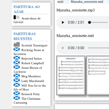
midi
Mazurka_senoisette.mid
PARTITURA AO
Mazurka_senoisette.mp3
AZAR
Avant-deux de
Gévézé
PARTITURAS
Mazurka_senoisette.mid
RECENTES
Scottish Tourniquet
Rocking Stone at
Inverness
Rejected Suitor
Robert Campbell
Jessie Brown of
Lucknow
Meg Merrilees
Lady Macdonald
Will You Go to the
Isle of Skye
Kessock Ferry
The Christmas
Carousing