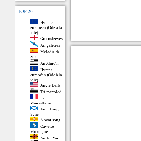
TOP 20
Hymne
européen (Ode à la
joie)
Greensleeves
Air galicien
Melodia de
Sor
An Alarc’h
Hymne
européen (Ode à la
joie)
Jingle Bells
Tri martolod
La
Marseillaise
Auld Lang
Syne
A boat song
Gavotte
Montagne
An Ter Vari