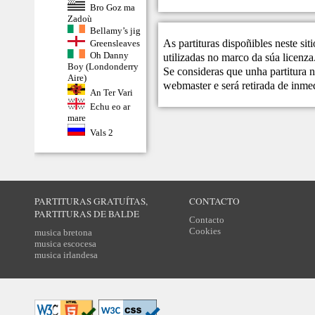
Bro Goz ma
Zadoù
Bellamy’s jig
As partituras dispoñibles neste si
Greensleaves
Oh Danny
utilizadas no marco da súa licenza
Boy (Londonderry
Se consideras que unha partitura n
Aire)
webmaster
e será retirada de inme
An Ter Vari
Echu eo ar
mare
Vals 2
PARTITURAS GRATUÍTAS,
CONTACTO
PARTITURAS DE BALDE
Contacto
Cookies
musica bretona
musica escocesa
musica irlandesa