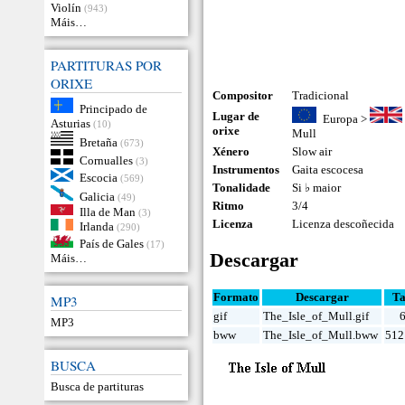
Violín
(943)
Máis…
PARTITURAS POR
ORIXE
Compositor
Tradicional
Principado de
Lugar de
Europa
>
Asturias
(10)
orixe
Mull
Bretaña
(673)
Xénero
Slow air
Cornualles
(3)
Instrumentos
Gaita escocesa
Escocia
(569)
Tonalidade
Si ♭ maior
Galicia
(49)
Ritmo
3/4
Illa de Man
(3)
Licenza
Licenza descoñecida
Irlanda
(290)
País de Gales
(17)
Descargar
Máis…
Formato
Descargar
T
MP3
gif
The_Isle_of_Mull.gif
MP3
bww
The_Isle_of_Mull.bww
512
BUSCA
Busca de partituras