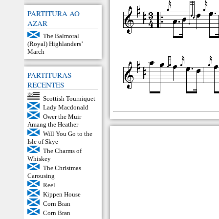
PARTITURA AO
AZAR
The Balmoral
(Royal) Highlanders’
March
PARTITURAS
RECENTES
Scottish Tourniquet
Lady Macdonald
Ower the Muir
Amang the Heather
Will You Go to the
Isle of Skye
The Charms of
Whiskey
The Christmas
Carousing
Reel
Kippen House
Corn Bran
Corn Bran