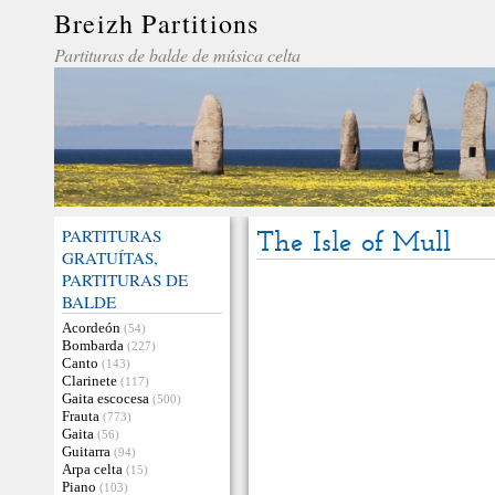
Breizh Partitions
Partituras de balde de música celta
PARTITURAS
The Isle of Mull
GRATUÍTAS,
PARTITURAS DE
BALDE
Acordeón
(54)
Bombarda
(227)
Canto
(143)
Clarinete
(117)
Gaita escocesa
(500)
Frauta
(773)
Gaita
(56)
Guitarra
(94)
Arpa celta
(15)
Piano
(103)