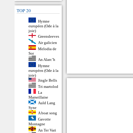
TOP 20
Hymne
européen (Ode à la
joie)
Greensleeves
Air galicien
Melodia de
Sor
An Alarc’h
Hymne
européen (Ode à la
joie)
Jingle Bells
Tri martolod
La
Marseillaise
Auld Lang
Syne
A boat song
Gavotte
Montagne
An Ter Vari