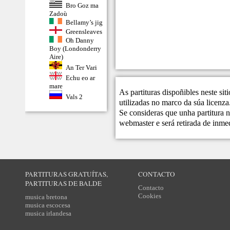
Bro Goz ma
Zadoù
Bellamy’s jig
Greensleaves
Oh Danny
Boy (Londonderry
Aire)
An Ter Vari
Echu eo ar
mare
As partituras dispoñibles neste si
Vals 2
utilizadas no marco da súa licenza
Se consideras que unha partitura n
webmaster
e será retirada de inme
PARTITURAS GRATUÍTAS,
CONTACTO
PARTITURAS DE BALDE
Contacto
Cookies
musica bretona
musica escocesa
musica irlandesa