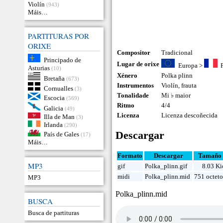
Violín
(943)
Máis…
PARTITURAS POR
ORIXE
Compositor
Tradicional
Principado de
Lugar de orixe
Europa
>
Asturias
(10)
Xénero
Polka plinn
Bretaña
(673)
Instrumentos
Violín
,
frauta
Cornualles
(3)
Tonalidade
Mi ♭ maior
Escocia
(569)
Ritmo
4/4
Galicia
(49)
Licenza
Licenza descoñecida
Illa de Man
(3)
Irlanda
(290)
Descargar
País de Gales
(17)
Máis…
Formato
Descargar
Tamaño
MP3
gif
Polka_plinn.gif
8.03 Ki
midi
Polka_plinn.mid
751 octeto
MP3
Polka_plinn.mid
BUSCA
Busca de partituras