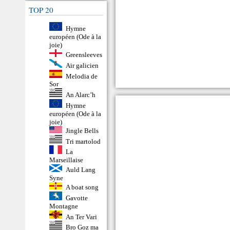
TOP 20
Hymne
européen (Ode à la
joie)
Greensleeves
Air galicien
Melodia de
Sor
An Alarc’h
Hymne
européen (Ode à la
joie)
Jingle Bells
Tri martolod
La
Marseillaise
Auld Lang
Syne
A boat song
Gavotte
Montagne
An Ter Vari
Bro Goz ma