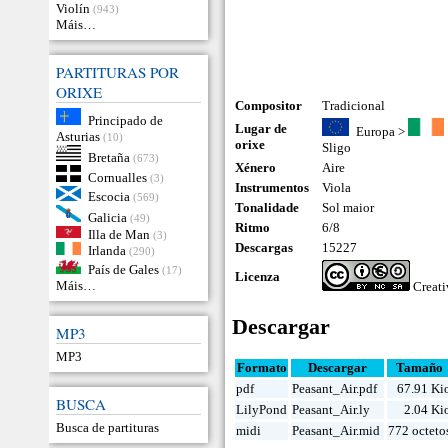
Violín
(943)
Máis…
PARTITURAS POR
ORIXE
Compositor
Tradicional
Principado de
Lugar de
Europa
>
Asturias
(10)
orixe
Sligo
Bretaña
(673)
Xénero
Aire
Cornualles
(3)
Instrumentos
Viola
Escocia
(569)
Tonalidade
Sol maior
Galicia
(49)
Ritmo
6/8
Illa de Man
(3)
Descargas
15227
Irlanda
(290)
País de Gales
(17)
Licenza
Máis…
Creat
Descargar
MP3
MP3
Formato
Descargar
Tamaño
pdf
Peasant_Air.pdf
67.91 Ki
BUSCA
LilyPond
Peasant_Air.ly
2.04 Ki
Busca de partituras
midi
Peasant_Air.mid
772 octeto