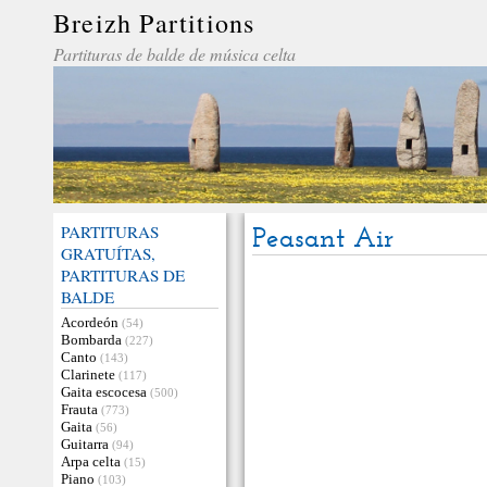
Breizh Partitions
Partituras de balde de música celta
PARTITURAS
Peasant Air
GRATUÍTAS,
PARTITURAS DE
BALDE
Acordeón
(54)
Bombarda
(227)
Canto
(143)
Clarinete
(117)
Gaita escocesa
(500)
Frauta
(773)
Gaita
(56)
Guitarra
(94)
Arpa celta
(15)
Piano
(103)