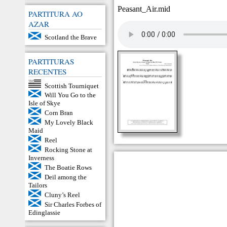
Peasant_Air.mid
PARTITURA AO
AZAR
Scotland the Brave
PARTITURAS
RECENTES
Scottish Tourniquet
Will You Go to the
Isle of Skye
Corn Bran
My Lovely Black
Maid
Reel
Rocking Stone at
Inverness
The Boatie Rows
Deil among the
Tailors
Cluny’s Reel
Sir Charles Forbes of
Edinglassie