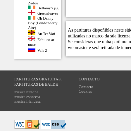
Zadoù
Bellamy’s jig
Greensleaves
Oh Danny
Boy (Londonderry
Aire)
As partituras dispoñibles neste si
An Ter Vari
utilizadas no marco da súa licenza
Echu eo ar
Se consideras que unha partitura n
mare
webmaster
e será retirada de inme
Vals 2
PARTITURAS GRATUÍTAS,
CONTACTO
PARTITURAS DE BALDE
Contacto
Cookies
musica bretona
musica escocesa
musica irlandesa