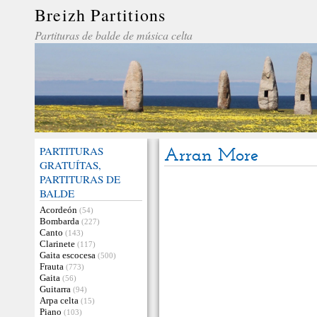
Breizh Partitions
Partituras de balde de música celta
PARTITURAS
Arran More
GRATUÍTAS,
PARTITURAS DE
BALDE
Acordeón
(54)
Bombarda
(227)
Canto
(143)
Clarinete
(117)
Gaita escocesa
(500)
Frauta
(773)
Gaita
(56)
Guitarra
(94)
Arpa celta
(15)
Piano
(103)