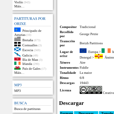
Violín
(943)
Máis…
PARTITURAS POR
ORIXE
Compositor
Tradicional
Principado de
Recollido
George Petrie
Asturias
(10)
por
Bretaña
(673)
Transcrito
Breizh Partitions
Cornualles
por
(3)
Escocia
(569)
Lugar de
Europa
>
I
Galicia
(49)
orixe
Donegal
>
Árain
Illa de Man
(3)
Xénero
Aire
Irlanda
(290)
Instrumentos
Fiddle
País de Gales
(17)
Máis…
Tonalidade
La maior
Ritmo
6/8
Descargas
19443
MP3
Licenza
MP3
Creati
Descargar
BUSCA
Busca de partituras
Formato
Descargar
Tamaño