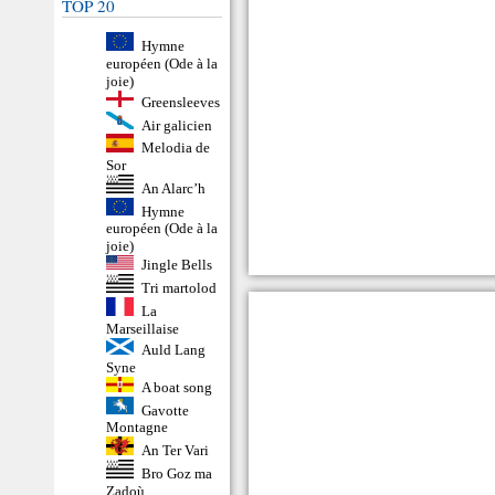
TOP 20
Hymne
européen (Ode à la
joie)
Greensleeves
Air galicien
Melodia de
Sor
An Alarc’h
Hymne
européen (Ode à la
joie)
Jingle Bells
Tri martolod
La
Marseillaise
Auld Lang
Syne
A boat song
Gavotte
Montagne
An Ter Vari
Bro Goz ma
Zadoù