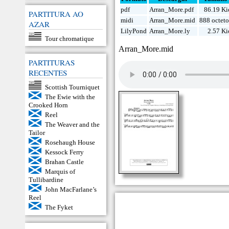
pdf
Arran_More.pdf
86.19 Ki
PARTITURA AO
midi
Arran_More.mid
888 octeto
AZAR
LilyPond
Arran_More.ly
2.57 Ki
Tour chromatique
Arran_More.mid
PARTITURAS
RECENTES
Scottish Tourniquet
The Ewie with the
Crooked Horn
Reel
The Weaver and the
Tailor
Rosehaugh House
Kessock Ferry
Brahan Castle
Marquis of
Tullibardine
John MacFarlane’s
Reel
The Fyket