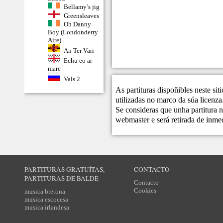
Bellamy’s jig
Greensleaves
Oh Danny
Boy (Londonderry
Aire)
An Ter Vari
Echu eo ar
mare
Vals 2
As partituras dispoñibles neste si
utilizadas no marco da súa licenza
Se consideras que unha partitura n
webmaster
e será retirada de inme
PARTITURAS GRATUÍTAS,
CONTACTO
PARTITURAS DE BALDE
Contacto
Cookies
musica bretona
musica escocesa
musica irlandesa