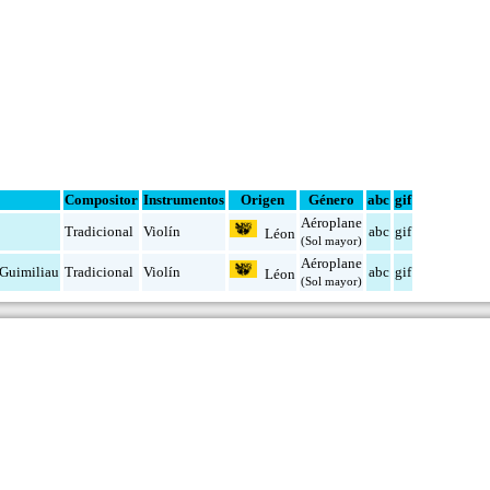
Compositor
Instrumentos
Origen
Género
abc
gif
Aéroplane
Tradicional
Violín
abc
gif
Léon
(Sol mayor)
Aéroplane
Guimiliau
Tradicional
Violín
abc
gif
Léon
(Sol mayor)