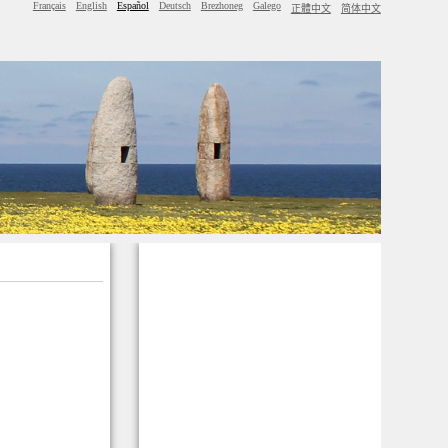
Français
English
Español
Deutsch
Brezhoneg
Galego
正體中文
简体中文