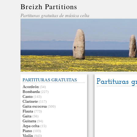
Breizh Partitions
Partituras gratuitas de música celta
PARTITURAS GRATUITAS
Partituras g
Acordeón
(54)
Bombarda
(227)
Canto
(143)
Clarinete
(117)
Gaita escocesa
(500)
Flauta
(773)
Gaita
(56)
Guitarra
(94)
Arpa celta
(15)
Piano
(103)
Violín
(943)