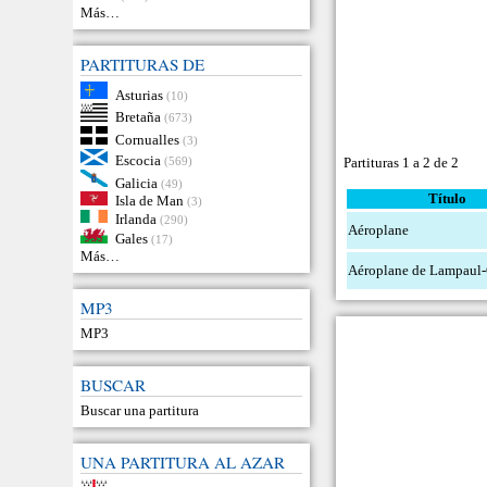
Más…
PARTITURAS DE
Asturias
(10)
Bretaña
(673)
Cornualles
(3)
Escocia
(569)
Partituras 1 a 2 de 2
Galicia
(49)
Título
Isla de Man
(3)
Irlanda
(290)
Aéroplane
Gales
(17)
Más…
Aéroplane de Lampaul-
MP3
MP3
BUSCAR
Buscar una partitura
UNA PARTITURA AL AZAR