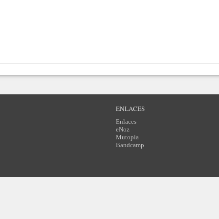
ENLACES
Enlaces
eNoz
Mutopia
Bandcamp