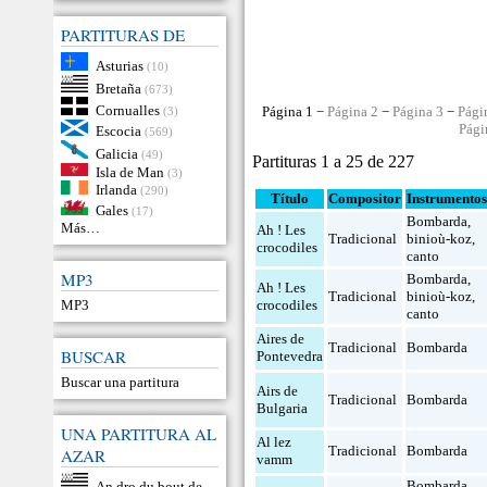
PARTITURAS DE
Asturias
(10)
Bretaña
(673)
Cornualles
Página 1 −
Página 2
−
Página 3
−
Pági
(3)
Pági
Escocia
(569)
Galicia
(49)
Partituras 1 a 25 de 227
Isla de Man
(3)
Irlanda
(290)
Título
Compositor
Instrumento
Gales
(17)
Bombarda
,
Más…
Ah ! Les
Tradicional
binioù-koz
,
crocodiles
canto
MP3
Bombarda
,
Ah ! Les
Tradicional
binioù-koz
,
MP3
crocodiles
canto
Aires de
Tradicional
Bombarda
BUSCAR
Pontevedra
Buscar una partitura
Airs de
Tradicional
Bombarda
Bulgaria
UNA PARTITURA AL
Al lez
Tradicional
Bombarda
AZAR
vamm
Bombarda
,
An dro du bout de