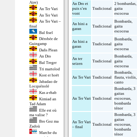
Aire)
An Dro et
2 bombardas
,
puis s’en
Tradicional
gaita
An Ter Vari
vont
escocesa
An Ter Vari
An Ter Vari –
Bombarda
,
An hini a
final
Tradicional
gaita
garan
escocesa
Bal fisel
Dérobée de
Bombarda
,
An hini a
Guingamp
Tradicional
gaita
garan
escocesa
Dañs Plean
Bombarda
,
An Dro
An ter
Tradicional
gaita
Bal Treger
seizen
escocesa
Tri martolod
Bombarda
,
Kost er hoët
An Ter Vari
Tradicional
flauta
,
violín
,
Jabadao de
canto
Locquénolé
Bombarda
,
3
Kas a-rhab
gaitas
An Ter Vari
Tradicional
escocesas
,
Kimiad an
bombarda
Tad Adam
ténor
Elle est où
Bombarda
,
3
ma valise ?
gaitas
Bro Goz ma
An Ter Vari
Tradicional
escocesas
,
Zadoù
– final
bombarda
Marche du
ténor