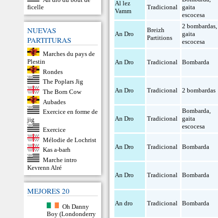
Al lez
Tradicional
gaita
ficelle
Vamm
escocesa
2 bombardas
,
NUEVAS
Breizh
An Dro
gaita
Partitions
PARTITURAS
escocesa
Marches du pays de
Plestin
An Dro
Tradicional
Bombarda
Rondes
The Poplars Jig
An Dro
Tradicional
2 bombardas
The Born Cow
Aubades
Bombarda
,
Exercice en forme de
An Dro
Tradicional
gaita
jig
escocesa
Exercice
Mélodie de Lochrist
An Dro
Tradicional
Bombarda
Kas a-barh
Marche intro
Kevrenn Alré
An Dro
Tradicional
Bombarda
MEJORES 20
An dro
Tradicional
Bombarda
Oh Danny
Boy (Londonderry