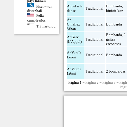
pays nantais
Appel à la
Bombarda
,
Fisel – ton
Tradicional
danse
binioù-koz
diwezhañ
Feliz
Ar
cumpleaños
C’hallez
Tradicional
Bombarda
Tri martolod
Vihan
Bombarda
,
2
Ar Galv
Tradicional
gaitas
(L’Appel)
escocesas
Ar Verc’h
Tradicional
Bombarda
Léoni
Ar Verc’h
Tradicional
2 bombardas
Léoni
Página 1 −
Página 2
−
Página 3
−
Pági
Pági