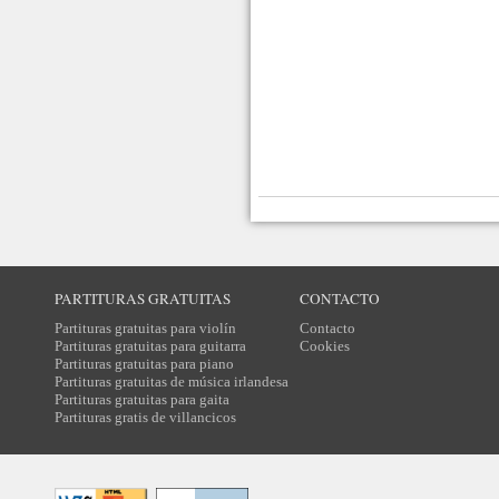
PARTITURAS GRATUITAS
CONTACTO
Partituras gratuitas para violín
Contacto
Partituras gratuitas para guitarra
Cookies
Partituras gratuitas para piano
Partituras gratuitas de música irlandesa
Partituras gratuitas para gaita
Partituras gratis de villancicos