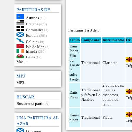
PARTITURAS DE
Asturias
(10)
Bretaña
(673)
Cornualles
Partituras 1 a 3 de 3
(3)
Escocia
(569)
Título
Compositor
Instrumentos
Ori
Galicia
(49)
Dans
Isla de Man
(3)
Plaen,
Irlanda
(290)
Plin
Gales
(17)
ou
Más…
Tradicional
Clarinete
Tro de
Tré
la
suite
MP3
Treger
MP3
2 bombardas
,
Tradicional
3 gaitas
Dañs
y Stéven Le
escocesas
,
BUSCAR
Plean
Tré
Nahélec
bombarda
Buscar una partitura
ténor
Danse
UNA PARTITURA AL
Tradicional
Flauta
plean
Tré
AZAR
Duntroon