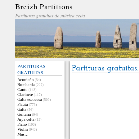
Breizh Partitions
Partituras gratuitas de música celta
PARTITURAS
Partituras gratuitas
GRATUITAS
Acordeón
(54)
Bombarda
(227)
Canto
(143)
Clarinete
(117)
Gaita escocesa
(500)
Flauta
(773)
Gaita
(56)
Guitarra
(94)
Arpa celta
(15)
Piano
(103)
Violín
(943)
Más…