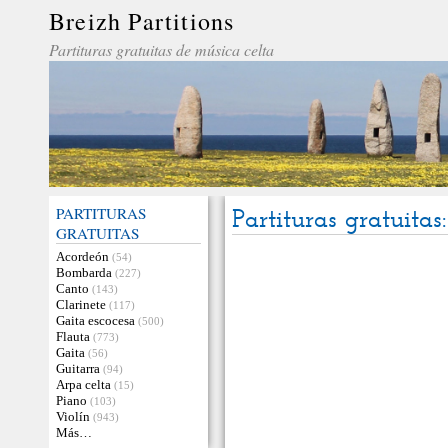
Breizh Partitions
Partituras gratuitas de música celta
PARTITURAS
Partituras gratuitas
GRATUITAS
Acordeón
(54)
Bombarda
(227)
Canto
(143)
Clarinete
(117)
Gaita escocesa
(500)
Flauta
(773)
Gaita
(56)
Guitarra
(94)
Arpa celta
(15)
Piano
(103)
Violín
(943)
Más…