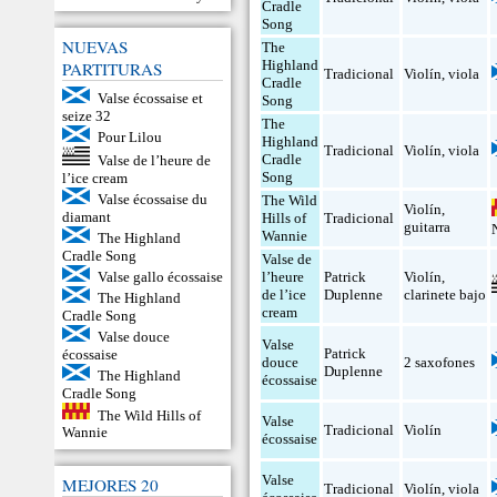
Cradle
Song
NUEVAS
The
Highland
PARTITURAS
Tradicional
Violín
,
viola
Cradle
Valse écossaise et
Song
seize 32
The
Pour Lilou
Highland
Tradicional
Violín
,
viola
Cradle
Valse de l’heure de
Song
l’ice cream
Valse écossaise du
The Wild
Violín
,
diamant
Hills of
Tradicional
guitarra
Wannie
The Highland
Cradle Song
Valse de
Valse gallo écossaise
l’heure
Patrick
Violín
,
de l’ice
Duplenne
clarinete bajo
The Highland
cream
Cradle Song
Valse douce
Valse
Patrick
écossaise
douce
2 saxofones
Duplenne
The Highland
écossaise
Cradle Song
The Wild Hills of
Valse
Tradicional
Violín
Wannie
écossaise
Valse
MEJORES 20
Tradicional
Violín
,
viola