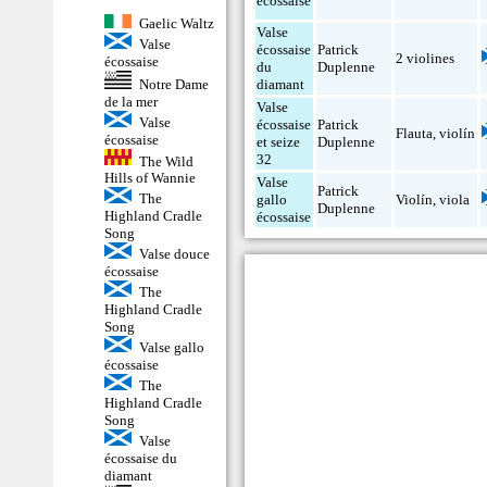
écossaise
Gaelic Waltz
Valse
Valse
écossaise
Patrick
2 violines
écossaise
du
Duplenne
Notre Dame
diamant
de la mer
Valse
Valse
écossaise
Patrick
Flauta
,
violín
écossaise
et seize
Duplenne
32
The Wild
Hills of Wannie
Valse
Patrick
The
gallo
Violín
,
viola
Duplenne
Highland Cradle
écossaise
Song
Valse douce
écossaise
The
Highland Cradle
Song
Valse gallo
écossaise
The
Highland Cradle
Song
Valse
écossaise du
diamant