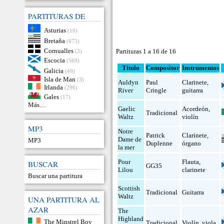
PARTITURAS DE
Asturias
(10)
Bretaña
(673)
Cornualles
Partituras 1 a 16 de 16
(3)
Escocia
(569)
Título
Compositor
Instrumentos
Galicia
(49)
Isla de Man
(3)
Auldyn
Paul
Clarinete
,
Irlanda
(290)
River
Cringle
guitarra
Gales
(17)
Más…
Gaelic
Acordeón
,
Tradicional
Waltz
violín
MP3
Notre
Patrick
Clarinete
,
Dame de
MP3
Duplenne
órgano
la mer
Pour
Flauta
,
BUSCAR
GG35
Lilou
clarinete
Buscar una partitura
Scottish
Tradicional
Guitarra
Waltz
UNA PARTITURA AL
AZAR
The
Highland
The Minstrel Boy
Tradicional
Violín
,
viola