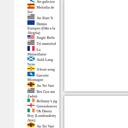
Air galicien
Melodia de
Sor
An Alarc’h
Himno
Europeo (Oda a la
Alegría)
Jingle Bells
Tri martolod
La
Marseillaise
Auld Lang
Syne
A boat song
Gavotte
Montagne
An Ter Vari
Bro Goz ma
Zadoù
Bellamy’s jig
Greensleaves
Oh Danny
Boy (Londonderry
Aire)
An Ter Vari