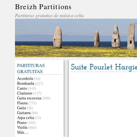
Breizh Partitions
Partituras gratuitas de música celta
PARTITURAS
Suite Pourlet Hargi
GRATUITAS
Acordeón
(54)
Bombarda
(227)
Canto
(143)
Clarinete
(117)
Gaita escocesa
(500)
Flauta
(773)
Gaita
(56)
Guitarra
(94)
Arpa celta
(15)
Piano
(103)
Violín
(943)
Más…