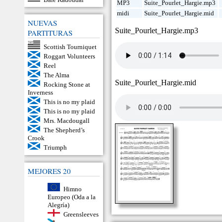
MP3
Suite_Pourlet_Hargie.mp3
midi
Suite_Pourlet_Hargie.mid
NUEVAS
Suite_Pourlet_Hargie.mp3
PARTITURAS
Scottish Tourniquet
Roggart Volunteers
Reel
The Alma
Suite_Pourlet_Hargie.mid
Rocking Stone at
Inverness
This is no my plaid
This is no my plaid
Mrs. Macdougall
The Shepherd’s
Crook
Triumph
MEJORES 20
Himno
Europeo (Oda a la
Alegría)
Greensleeves