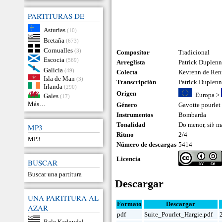
PARTITURAS DE
Asturias
(10)
Bretaña
(673)
Cornualles
(3)
Compositor
Tradicional
Escocia
(569)
Arreglista
Patrick Duplen
Galicia
(49)
Colecta
Kevrenn de Ren
Isla de Man
(3)
Transcripción
Patrick Duplen
Irlanda
(290)
Origen
Europa
>
Gales
(17)
Más…
Género
Gavotte pourlet
Instrumentos
Bombarda
Tonalidad
Do menor, si♭ m
MP3
Ritmo
2/4
MP3
Número de descargas
5414
Licencia
BUSCAR
Buscar una partitura
Descargar
UNA PARTITURA AL
Formato
Descargar
AZAR
pdf
Suite_Pourlet_Hargie.pdf
Bale Kadoudal