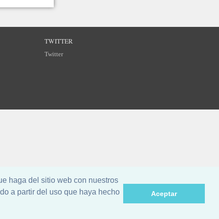
TWITTER
Twitter
ue haga del sitio web con nuestros
do a partir del uso que haya hecho
Aceptar
©
Breizh Partitions
2002–2026