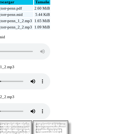
escargar
Tamaño
torr-penn.pdf
2.60 MiB
torr-penn.mid
5.44 KiB
torr-penn_1_2.mp3
1.65 MiB
torr-penn_2_2.mp3
1.09 MiB
mid
_1_2.mp3
_2_2.mp3