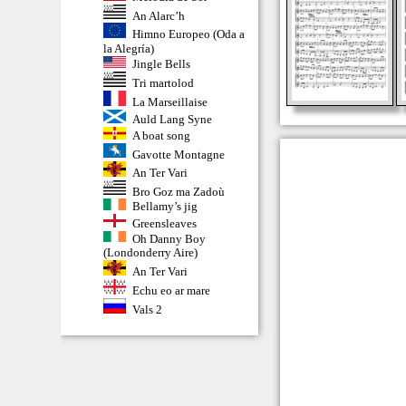
An Alarc’h
Himno Europeo (Oda a
la Alegría)
Jingle Bells
Tri martolod
La Marseillaise
Auld Lang Syne
A boat song
Gavotte Montagne
An Ter Vari
Bro Goz ma Zadoù
Bellamy’s jig
Greensleaves
Oh Danny Boy
(Londonderry Aire)
An Ter Vari
Echu eo ar mare
Vals 2