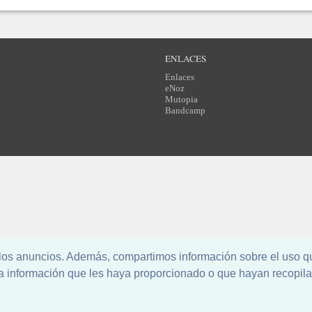
ENLACES
Enlaces
eNoz
Mutopia
Bandcamp
l los anuncios. Además, compartimos información sobre el uso q
a información que les haya proporcionado o que hayan recopila