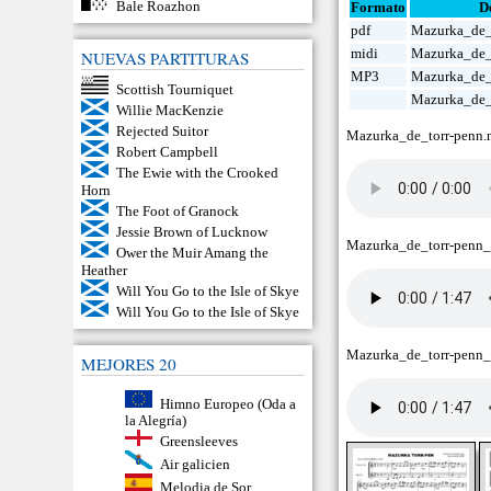
Bale Roazhon
Formato
D
pdf
Mazurka_de_
midi
Mazurka_de_
NUEVAS PARTITURAS
MP3
Mazurka_de_
Scottish Tourniquet
Mazurka_de_
Willie MacKenzie
Rejected Suitor
Mazurka_de_torr-penn.
Robert Campbell
The Ewie with the Crooked
Horn
The Foot of Granock
Jessie Brown of Lucknow
Mazurka_de_torr-penn
Ower the Muir Amang the
Heather
Will You Go to the Isle of Skye
Will You Go to the Isle of Skye
Mazurka_de_torr-penn
MEJORES 20
Himno Europeo (Oda a
la Alegría)
Greensleeves
Air galicien
Melodia de Sor