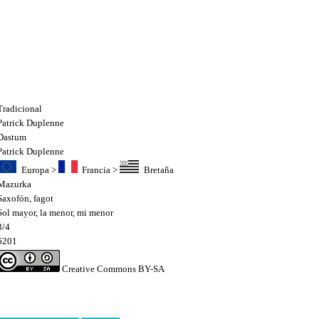
Tradicional
Patrick Duplenne
Dastum
Patrick Duplenne
Europa
>
Francia
>
Bretaña
Mazurka
Saxofón
,
fagot
Sol mayor, la menor, mi menor
3/4
6201
Creative Commons BY-SA