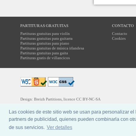
PARTITURAS GRATUITAS
CONTACTO
Partituras gratuitas para violín
Contacto
Partituras gratuitas para guitarra
Cookies
Partituras gratuitas para piano
Partituras gratuitas de música irlandesa
Partituras gratuitas para gaita
Partituras gratis de villancicos
Design: Breizh Partitions, licence
CC BY-NC-SA
Traducción:
Yannig MARCHEGAY
Las cookies de este sitio web se usan para personalizar e
partners de publicidad, quienes pueden combinarla con otr
de sus servicios.
Ver detalles