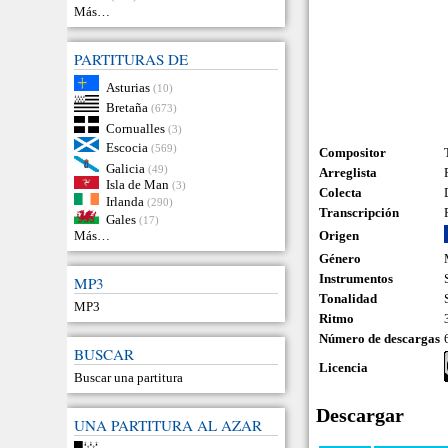
Más…
PARTITURAS DE
Asturias
(10)
Bretaña
(673)
Cornualles
(3)
Escocia
(569)
Compositor
Galicia
(49)
Arreglista
Isla de Man
(3)
Colecta
Irlanda
(290)
Transcripción
Gales
(17)
Origen
Más…
Género
Instrumentos
MP3
Tonalidad
MP3
Ritmo
Número de descargas
BUSCAR
Licencia
Buscar una partitura
Descargar
UNA PARTITURA AL AZAR