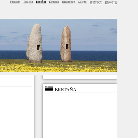
Français
English
Español
Deutsch
Brezhoneg
Galego
正體中文
简体中文
BRETAÑA