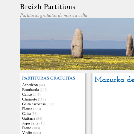
Breizh Partitions
Partituras gratuitas de música celta
PARTITURAS GRATUITAS
Mazurka de
Acordeón
(54)
Bombarda
(227)
Canto
(143)
Clarinete
(117)
Gaita escocesa
(500)
Flauta
(773)
Gaita
(56)
Guitarra
(94)
Arpa celta
(15)
Piano
(103)
Violín
(943)