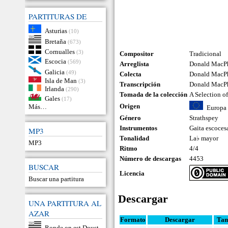
PARTITURAS DE
Asturias
(10)
Bretaña
(673)
Cornualles
(3)
Compositor
Tradicional
Escocia
(569)
Arreglista
Donald MacP
Galicia
(49)
Colecta
Donald MacP
Isla de Man
(3)
Transcripción
Donald MacP
Irlanda
(290)
Tomada de la colección
A Selection o
Gales
(17)
Origen
Más…
Europa
Género
Strathspey
Instrumentos
Gaita escoces
MP3
Tonalidad
La♭ mayor
MP3
Ritmo
4/4
Número de descargas
4453
BUSCAR
Licencia
Buscar una partitura
Descargar
UNA PARTITURA AL
AZAR
Formato
Descargar
Ta
Ronde on est Doust