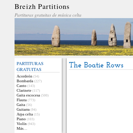
Breizh Partitions
Partituras gratuitas de música celta
PARTITURAS
The Boatie Rows
GRATUITAS
Acordeón
(54)
Bombarda
(227)
Canto
(143)
Clarinete
(117)
Gaita escocesa
(500)
Flauta
(773)
Gaita
(56)
Guitarra
(94)
Arpa celta
(15)
Piano
(103)
Violín
(943)
Más…