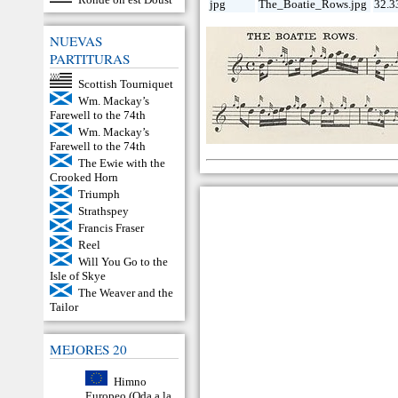
jpg
The_Boatie_Rows.jpg
32.3
NUEVAS
PARTITURAS
Scottish Tourniquet
Wm. Mackay’s
Farewell to the 74th
Wm. Mackay’s
Farewell to the 74th
The Ewie with the
Crooked Horn
Triumph
Strathspey
Francis Fraser
Reel
Will You Go to the
Isle of Skye
The Weaver and the
Tailor
MEJORES 20
Himno
Europeo (Oda a la