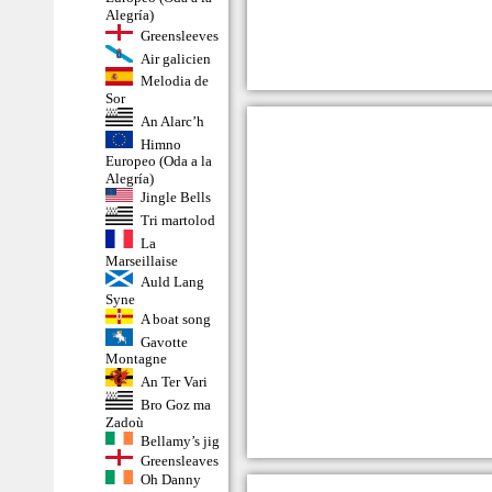
Alegría)
Greensleeves
Air galicien
Melodia de
Sor
An Alarc’h
Himno
Europeo (Oda a la
Alegría)
Jingle Bells
Tri martolod
La
Marseillaise
Auld Lang
Syne
A boat song
Gavotte
Montagne
An Ter Vari
Bro Goz ma
Zadoù
Bellamy’s jig
Greensleaves
Oh Danny