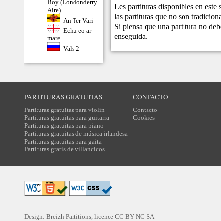
Boy (Londonderry
Les partituras disponibles en este
Aire)
las partituras que no son tradicio
An Ter Vari
Si piensa que una partitura no debe
Echu eo ar
enseguida.
mare
Vals 2
PARTITURAS GRATUITAS
CONTACTO
Partituras gratuitas para violín
Contacto
Partituras gratuitas para guitarra
Cookies
Partituras gratuitas para piano
Partituras gratuitas de música irlandesa
Partituras gratuitas para gaita
Partituras gratis de villancicos
Design: Breizh Partitions, licence
CC BY-NC-SA