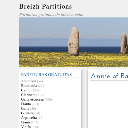
Breizh Partitions
Partituras gratuitas de música celta
PARTITURAS GRATUITAS
Annie of Ba
Acordeón
(54)
Bombarda
(227)
Canto
(143)
Clarinete
(117)
Gaita escocesa
(500)
Flauta
(773)
Gaita
(56)
Guitarra
(94)
Arpa celta
(15)
Piano
(103)
Violín
(943)