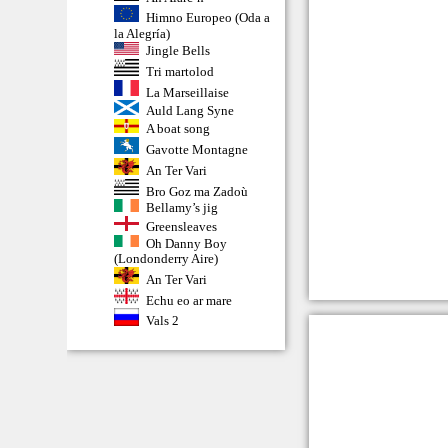
Himno Europeo (Oda a
la Alegría)
Jingle Bells
Tri martolod
La Marseillaise
Auld Lang Syne
A boat song
Gavotte Montagne
An Ter Vari
Bro Goz ma Zadoù
Bellamy’s jig
Greensleaves
Oh Danny Boy
(Londonderry Aire)
An Ter Vari
Echu eo ar mare
Vals 2