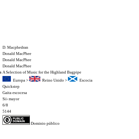
D. Macphedran
Donald MacPhee
Donald MacPhee
Donald MacPhee
n
A Selection of Music for the Highland Bagpipe
Europa
>
Reino Unido
>
Escocia
Quickstep
Gaita escocesa
Si♭ mayor
6/8
5144
Dominio público