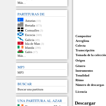
Más…
PARTITURAS DE
Asturias
(10)
Bretaña
(673)
Cornualles
(3)
Escocia
(569)
Compositor
Galicia
(49)
Arreglista
Isla de Man
(3)
Colecta
Irlanda
(290)
Transcripción
Gales
(17)
Tomada de la colecció
Más…
Origen
Género
MP3
Instrumentos
MP3
Tonalidad
Ritmo
BUSCAR
Número de descargas
Buscar una partitura
Licencia
UNA PARTITURA AL AZAR
Descargar