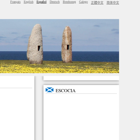
Français
English
Español
Deutsch
Brezhoneg
Galego
正體中文
简体中文
ESCOCIA