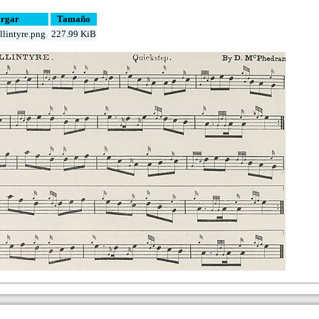
argar
Tamaño
lintyre.png
227.99 KiB