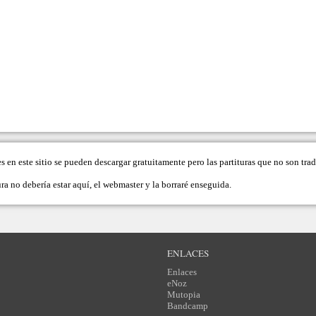
es en este sitio se pueden descargar gratuitamente pero las partituras que no son tr
ra no debería estar aquí, el
webmaster
y la borraré enseguida.
ENLACES
Enlaces
eNoz
Mutopia
Bandcamp