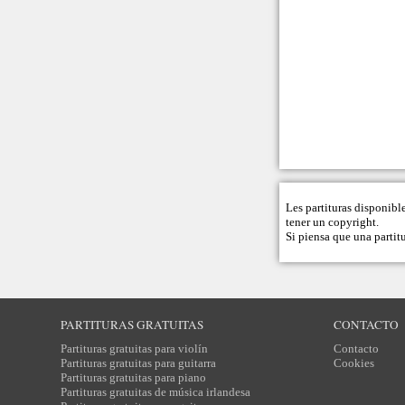
Les partituras disponibl
tener un copyright.
Si piensa que una partitu
PARTITURAS GRATUITAS
CONTACTO
Partituras gratuitas para violín
Contacto
Partituras gratuitas para guitarra
Cookies
Partituras gratuitas para piano
Partituras gratuitas de música irlandesa