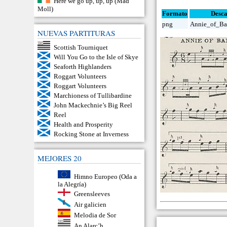
Here we go up, up, up (Mad
Moll)
Formato
Desc
png
Annie_of_Bal
NUEVAS PARTITURAS
Scottish Tourniquet
Will You Go to the Isle of Skye
Seaforth Highlanders
Roggart Volunteers
Roggart Volunteers
Marchioness of Tullibardine
John Mackechnie’s Big Reel
Reel
Health and Prosperity
Rocking Stone at Inverness
MEJORES 20
Himno Europeo (Oda a
la Alegría)
Greensleeves
Air galicien
Melodia de Sor
An Alarc’h