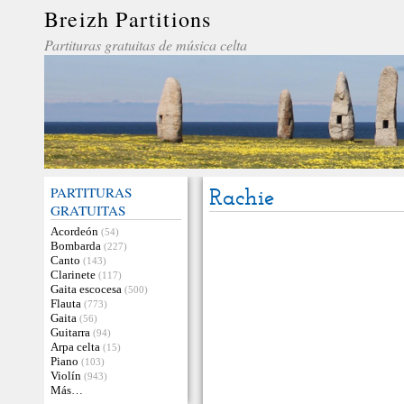
Breizh Partitions
Partituras gratuitas de música celta
PARTITURAS
Rachie
GRATUITAS
Acordeón
(54)
Bombarda
(227)
Canto
(143)
Clarinete
(117)
Gaita escocesa
(500)
Flauta
(773)
Gaita
(56)
Guitarra
(94)
Arpa celta
(15)
Piano
(103)
Violín
(943)
Más…