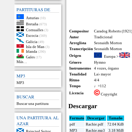
PARTITURAS DE
Asturias
(10)
Bretaña
(673)
Cornualles
(3)
Compositor
Caradog Roberts (1921
Escocia
(569)
Autor
Tradicional
Galicia
(49)
Arreglista
Seonaidh Morton
Isla de Man
(3)
Transcripción
Seonaidh Morton
Irlanda
(290)
Origen
Europa
>
Gales
(17)
Más…
Género
Hymno
Instrumentos
4 vozes
,
órgano
Tonalidad
La♭ mayor
MP3
Ritmo
4/4
MP3
Tempo
♩=112
Licencia
Copyright
BUSCAR
Buscar una partitura
Descargar
UNA PARTITURA AL
Formato
Descargar
Tamaño
AZAR
pdf
Rachie.pdf
72.04 KiB
MP3
Rachie.mp3
3.18 MiB
Rejected Suitor