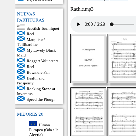
Rachie.mp3
NUEVAS
PARTITURAS
Scottish Tourniquet
Reel
Marquis of
Tullibardine
My Lovely Black
Maid
Roggart Volunteers
Reel
Bowmore Fair
Health and
Prosperity
Rocking Stone at
Inverness
Speed the Plough
MEJORES 20
Himno
Europeo (Oda a la
Alegría)