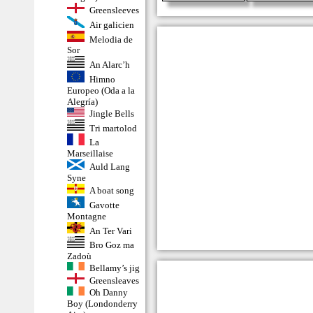
Greensleeves
Air galicien
Melodia de
Sor
An Alarc’h
Himno
Europeo (Oda a la
Alegría)
Jingle Bells
Tri martolod
La
Marseillaise
Auld Lang
Syne
A boat song
Gavotte
Montagne
An Ter Vari
Bro Goz ma
Zadoù
Bellamy’s jig
Greensleaves
Oh Danny
Boy (Londonderry