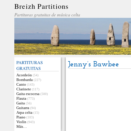
Breizh Partitions
Partituras gratuitas de música celta
PARTITURAS
Jenny’s Bawbee
GRATUITAS
Acordeón
(54)
Bombarda
(227)
Canto
(143)
Clarinete
(117)
Gaita escocesa
(500)
Flauta
(773)
Gaita
(56)
Guitarra
(94)
Arpa celta
(15)
Piano
(103)
Violín
(943)
Más…