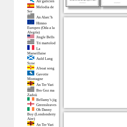
Air galicien
Melodia de
Sor
An Alarc’h
Himno
Europeo (Oda a la
Alegría)
Jingle Bells
Tri martolod
La
Marseillaise
Auld Lang
Syne
A boat song
Gavotte
Montagne
An Ter Vari
Bro Goz ma
Zadoù
Bellamy’s jig
Greensleaves
Oh Danny
Boy (Londonderry
Aire)
An Ter Vari