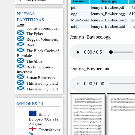
Formato
Descargar
T
pdf
Jenny’s_Bawbee.pdf
4
NUEVAS
ogg
Jenny’s_Bawbee.ogg
81
PARTITURAS
MuseScore
Jenny’s_Bawbee.mscz
2
midi
Jenny’s_Bawbee.mid
Scottish Tourniquet
The Fyket
Jenny’s_Bawbee.ogg
Roggart Volunteers
Reel
The Black Cocks of
Berridale
The Alma
Rocking Stone at
Jenny’s_Bawbee.mid
Inverness
Struan Robertson
This is no my plaid
This is no my plaid
MEJORES 20
Himno
Europeo (Oda a la
Alegría)
Greensleeves