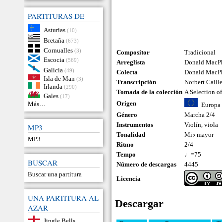
PARTITURAS DE
Asturias
(10)
Bretaña
(673)
Cornualles
(3)
Compositor
Tradicional
Escocia
(569)
Arreglista
Donald MacPh
Galicia
(49)
Colecta
Donald MacP
Isla de Man
(3)
Transcripción
Norbert Caill
Irlanda
(290)
Tomada de la colección
A Selection o
Gales
(17)
Origen
Más…
Europa
Género
Marcha 2/4
Instrumentos
Violín
,
viola
MP3
Tonalidad
Mi♭ mayor
MP3
Ritmo
2/4
Tempo
♩=75
BUSCAR
Número de descargas
4445
Buscar una partitura
Licencia
UNA PARTITURA AL
Descargar
AZAR
Jingle Bells