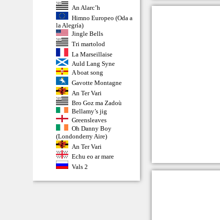
An Alarc’h
Himno Europeo (Oda a
la Alegría)
Jingle Bells
Tri martolod
La Marseillaise
Auld Lang Syne
A boat song
Gavotte Montagne
An Ter Vari
Bro Goz ma Zadoù
Bellamy’s jig
Greensleaves
Oh Danny Boy
(Londonderry Aire)
An Ter Vari
Echu eo ar mare
Vals 2