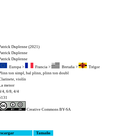
Patrick Duplenne (2021)
Patrick Duplenne
Patrick Duplenne
Europa
>
Francia
>
Bretaña
>
Trégor
Plinn ton simpl
,
bal plinn
,
plinn ton doubl
Clarinete
,
violín
La menor
4/4, 6/8, 4/4
5131
Creative Commons BY-SA
scargar
Tamaño