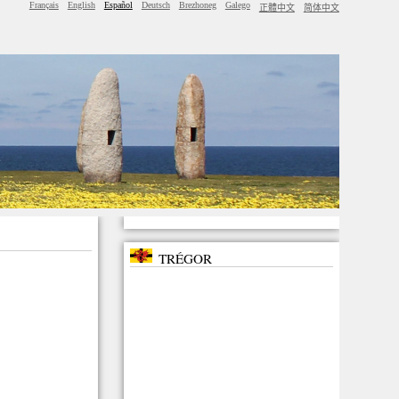
Français
English
Español
Deutsch
Brezhoneg
Galego
正體中文
简体中文
TRÉGOR