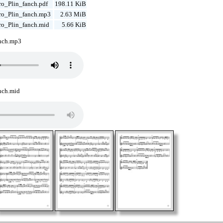
ro_Plin_fanch.pdf
198.11 KiB
ro_Plin_fanch.mp3
2.63 MiB
ro_Plin_fanch.mid
5.66 KiB
anch.mp3
nch.mid