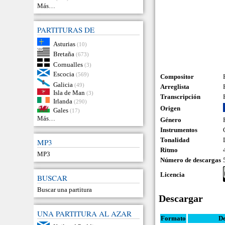
Más…
PARTITURAS DE
Asturias
(10)
Bretaña
(673)
Cornualles
(3)
Escocia
(569)
Compositor
Galicia
(49)
Arreglista
Isla de Man
(3)
Transcripción
Irlanda
(290)
Origen
Gales
(17)
Más…
Género
Instrumentos
Tonalidad
MP3
Ritmo
MP3
Número de descargas
Licencia
BUSCAR
Buscar una partitura
Descargar
UNA PARTITURA AL AZAR
Formato
De