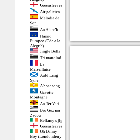
Greensleeves
Air galicien
Melodia de
Sor
An Alarc’h
Himno
Europeo (Oda a la
Alegría)
Jingle Bells
Tri martolod
La
Marseillaise
Auld Lang
Syne
A boat song
Gavotte
Montagne
An Ter Vari
Bro Goz ma
Zadoù
Bellamy’s jig
Greensleaves
Oh Danny
Boy (Londonderry