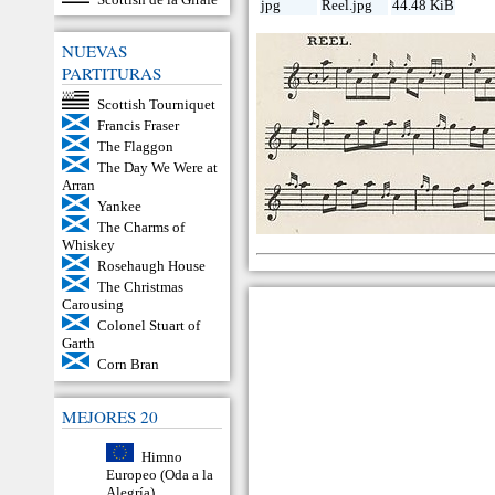
jpg
Reel.jpg
44.48 KiB
NUEVAS
PARTITURAS
Scottish Tourniquet
Francis Fraser
The Flaggon
The Day We Were at
Arran
Yankee
The Charms of
Whiskey
Rosehaugh House
The Christmas
Carousing
Colonel Stuart of
Garth
Corn Bran
MEJORES 20
Himno
Europeo (Oda a la
Alegría)