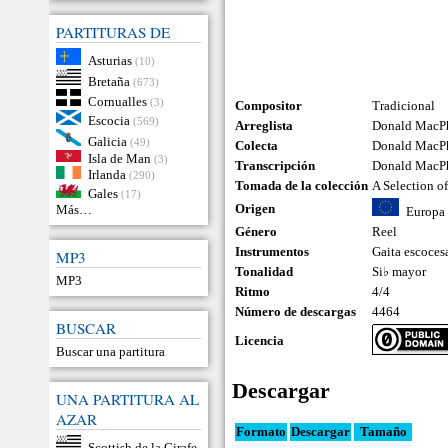
PARTITURAS DE
Asturias
(10)
Bretaña
(673)
Cornualles
(3)
Compositor
Tradicional
Escocia
(569)
Arreglista
Donald MacP
Galicia
(49)
Colecta
Donald MacP
Isla de Man
(3)
Transcripción
Donald MacP
Irlanda
(290)
Tomada de la colección
A Selection o
Gales
(17)
Origen
Más…
Europa
Género
Reel
Instrumentos
Gaita escoces
MP3
Tonalidad
Si♭ mayor
MP3
Ritmo
4/4
Número de descargas
4464
BUSCAR
Licencia
Buscar una partitura
Descargar
UNA PARTITURA AL
AZAR
Formato
Descargar
Tamaño
Scottish de la Girafe