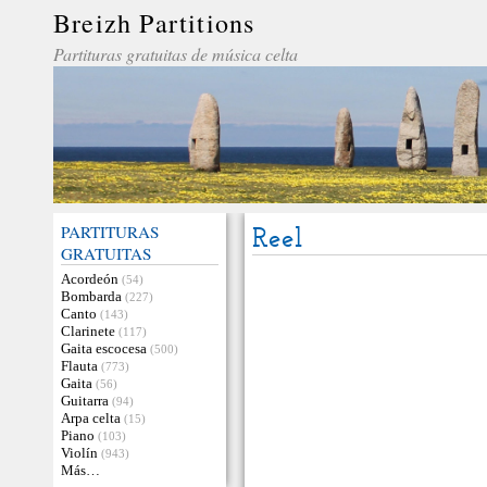
Breizh Partitions
Partituras gratuitas de música celta
PARTITURAS
Reel
GRATUITAS
Acordeón
(54)
Bombarda
(227)
Canto
(143)
Clarinete
(117)
Gaita escocesa
(500)
Flauta
(773)
Gaita
(56)
Guitarra
(94)
Arpa celta
(15)
Piano
(103)
Violín
(943)
Más…