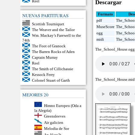
Reel
Descargar
Formato
Des
NUEVAS PARTITURAS
pdf
The_Schoo
Scottish Tourniquet
MuseScore
The_Schoo
The Weaver and the Tailor
ogg
The_Schoo
Wm. Mackay’s Farewell to the
midi
The_Schoo
74th
The Foot of Granock
The_School_House.ogg
The Barren Rocks of Aden
Captain Murray
Reel
The Smith of Cillichassie
Kessock Ferry
The_School_House.mid
Colonel Stuart of Garth
MEJORES 20
Himno Europeo (Oda a
la Alegría)
Greensleeves
Air galicien
Melodia de Sor
An Alarc’h