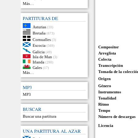
Más…
PARTITURAS DE
Asturias
(10)
Bretaña
(673)
Cornualles
(3)
Escocia
(569)
Compositor
Galicia
(49)
Arreglista
Isla de Man
(3)
Colecta
Irlanda
(290)
Transcripción
Gales
(17)
Tomada de la colecció
Más…
Origen
Género
MP3
Instrumentos
MP3
Tonalidad
Ritmo
BUSCAR
Tempo
Buscar una partitura
Número de descargas
Licencia
UNA PARTITURA AL AZAR