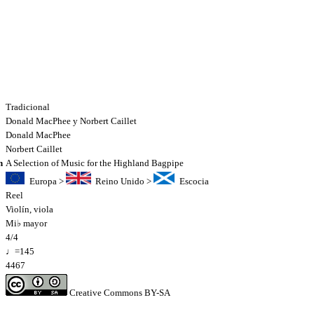
Tradicional
Donald MacPhee y Norbert Caillet
Donald MacPhee
Norbert Caillet
n
A Selection of Music for the Highland Bagpipe
Europa
>
Reino Unido
>
Escocia
Reel
Violín
,
viola
Mi♭ mayor
4/4
♩=145
4467
Creative Commons BY-SA