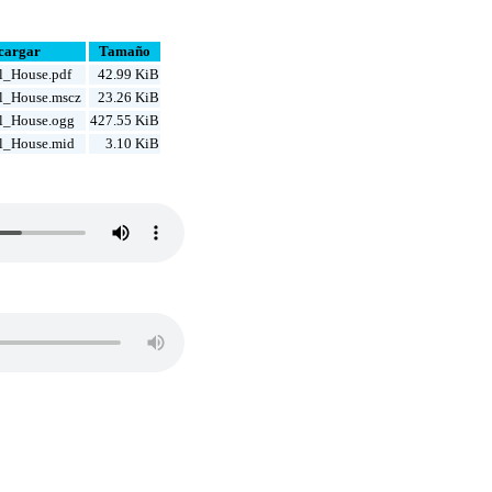
cargar
Tamaño
l_House.pdf
42.99 KiB
l_House.mscz
23.26 KiB
l_House.ogg
427.55 KiB
l_House.mid
3.10 KiB