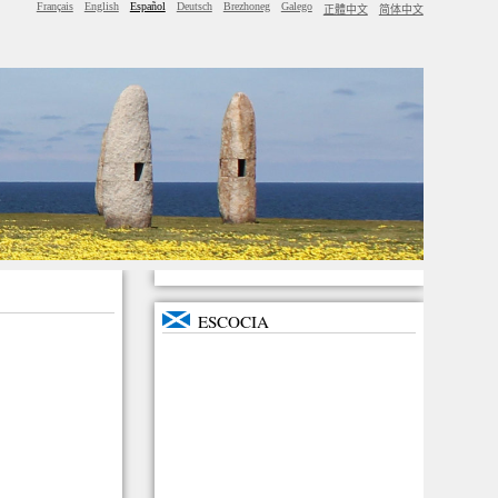
Français
English
Español
Deutsch
Brezhoneg
Galego
正體中文
简体中文
ESCOCIA