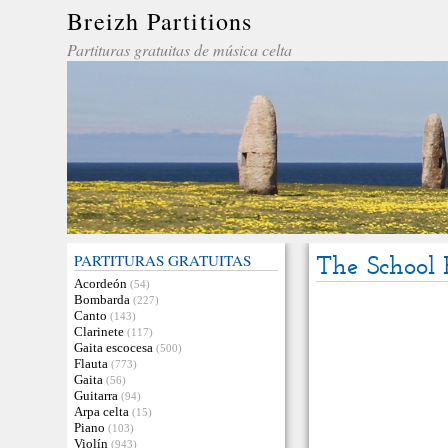
Breizh Partitions
Partituras gratuitas de música celta
PARTITURAS GRATUITAS
The School
Acordeón
(54)
Bombarda
(227)
Canto
(143)
Clarinete
(117)
Gaita escocesa
(500)
Flauta
(773)
Gaita
(56)
Guitarra
(94)
Arpa celta
(15)
Piano
(103)
Violín
(943)