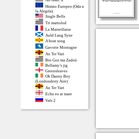
Himno Europeo (Oda a
la Alegría)
Jingle Bells
Tri martolod
La Marseillaise
Auld Lang Syne
A boat song
Gavotte Montagne
An Ter Vari
Bro Goz ma Zadoù
Bellamy’s jig
Greensleaves
Oh Danny Boy
(Londonderry Aire)
An Ter Vari
Echu eo ar mare
Vals 2