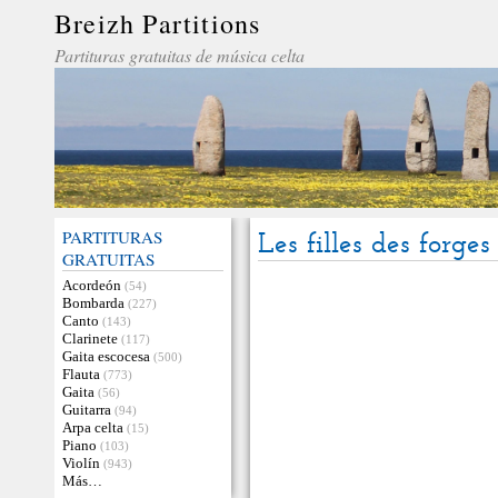
Breizh Partitions
Partituras gratuitas de música celta
PARTITURAS
Les filles des forges
GRATUITAS
Acordeón
(54)
Bombarda
(227)
Canto
(143)
Clarinete
(117)
Gaita escocesa
(500)
Flauta
(773)
Gaita
(56)
Guitarra
(94)
Arpa celta
(15)
Piano
(103)
Violín
(943)
Más…