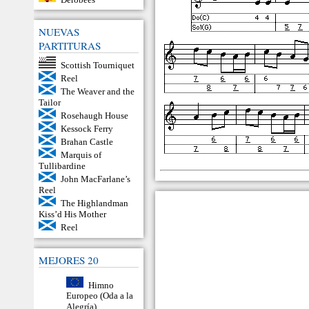
NUEVAS
PARTITURAS
Scottish Tourniquet
Reel
The Weaver and the
Tailor
Rosehaugh House
Kessock Ferry
Brahan Castle
Marquis of
Tullibardine
John MacFarlane’s
Reel
The Highlandman
Kiss’d His Mother
Reel
MEJORES 20
Himno
Europeo (Oda a la
Alegría)