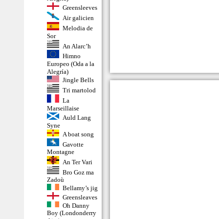
Greensleeves
Air galicien
Melodia de
Sor
An Alarc’h
Himno
Europeo (Oda a la
Alegría)
Jingle Bells
Tri martolod
La
Marseillaise
Auld Lang
Syne
A boat song
Gavotte
Montagne
An Ter Vari
Bro Goz ma
Zadoù
Bellamy’s jig
Greensleaves
Oh Danny
Boy (Londonderry