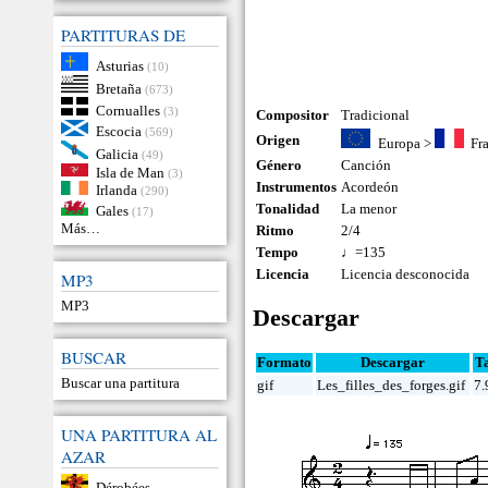
PARTITURAS DE
Asturias
(10)
Bretaña
(673)
Cornualles
(3)
Compositor
Tradicional
Escocia
(569)
Origen
Europa
>
Fr
Galicia
(49)
Género
Canción
Isla de Man
(3)
Instrumentos
Acordeón
Irlanda
(290)
Tonalidad
La menor
Gales
(17)
Más…
Ritmo
2/4
Tempo
♩=135
Licencia
Licencia desconocida
MP3
MP3
Descargar
BUSCAR
Formato
Descargar
T
Buscar una partitura
gif
Les_filles_des_forges.gif
7.
UNA PARTITURA AL
AZAR
Dérobées