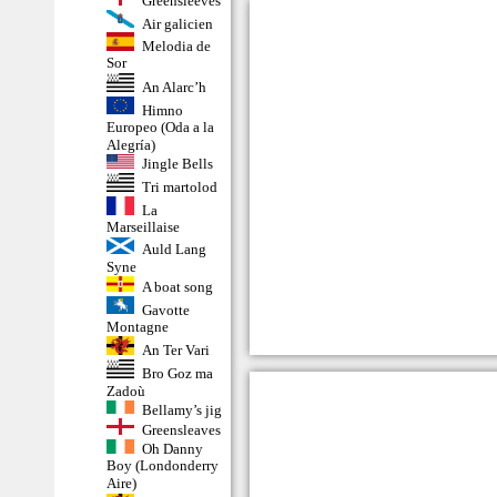
Greensleeves
Air galicien
Melodia de
Sor
An Alarc’h
Himno
Europeo (Oda a la
Alegría)
Jingle Bells
Tri martolod
La
Marseillaise
Auld Lang
Syne
A boat song
Gavotte
Montagne
An Ter Vari
Bro Goz ma
Zadoù
Bellamy’s jig
Greensleaves
Oh Danny
Boy (Londonderry
Aire)