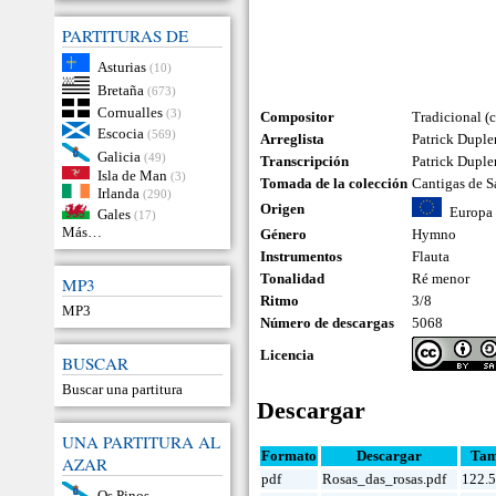
PARTITURAS DE
Asturias
(10)
Bretaña
(673)
Cornualles
(3)
Compositor
Tradicional (
Escocia
(569)
Arreglista
Patrick Dupl
Galicia
(49)
Transcripción
Patrick Dupl
Isla de Man
(3)
Tomada de la colección
Cantigas de S
Irlanda
(290)
Origen
Europa
Gales
(17)
Más…
Género
Hymno
Instrumentos
Flauta
Tonalidad
Ré menor
MP3
Ritmo
3/8
MP3
Número de descargas
5068
Licencia
BUSCAR
Buscar una partitura
Descargar
UNA PARTITURA AL
Formato
Descargar
Ta
AZAR
pdf
Rosas_das_rosas.pdf
122.
Os Pinos