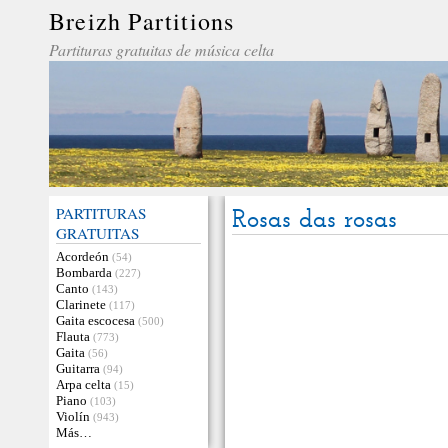
Breizh Partitions
Partituras gratuitas de música celta
PARTITURAS
Rosas das rosas
GRATUITAS
Acordeón
(54)
Bombarda
(227)
Canto
(143)
Clarinete
(117)
Gaita escocesa
(500)
Flauta
(773)
Gaita
(56)
Guitarra
(94)
Arpa celta
(15)
Piano
(103)
Violín
(943)
Más…