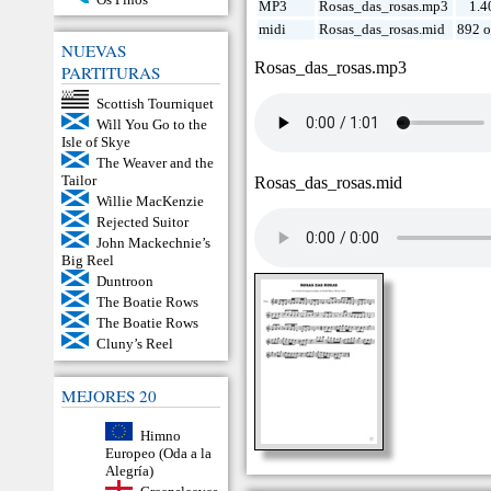
MP3
Rosas_das_rosas.mp3
1.4
midi
Rosas_das_rosas.mid
892 o
NUEVAS
Rosas_das_rosas.mp3
PARTITURAS
Scottish Tourniquet
Will You Go to the
Isle of Skye
The Weaver and the
Tailor
Rosas_das_rosas.mid
Willie MacKenzie
Rejected Suitor
John Mackechnie’s
Big Reel
Duntroon
The Boatie Rows
The Boatie Rows
Cluny’s Reel
MEJORES 20
Himno
Europeo (Oda a la
Alegría)