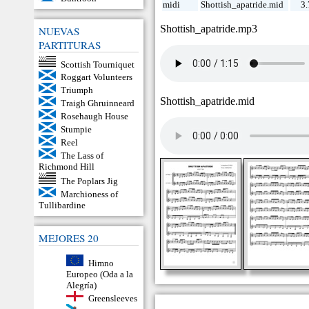
midi
Shottish_apatride.mid
3
Shottish_apatride.mp3
NUEVAS
PARTITURAS
Scottish Tourniquet
Roggart Volunteers
Triumph
Shottish_apatride.mid
Traigh Ghruinneard
Rosehaugh House
Stumpie
Reel
The Lass of
Richmond Hill
The Poplars Jig
Marchioness of
Tullibardine
MEJORES 20
Himno
Europeo (Oda a la
Alegría)
Greensleeves