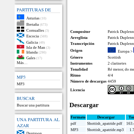
PARTITURAS DE
Asturias
(10)
Bretaña
(673)
Cornualles
(3)
Compositor
Patrick Duplenn
Escocia
(569)
Arreglista
Patrick Duplen
Galicia
(49)
Transcripción
Patrick Duplen
Isla de Man
(3)
Origen
Europa
>
Irlanda
(290)
Género
Scottish
Gales
(17)
Más…
Instrumentos
2 clarinetes
Tonalidad
Ré menor, do m
Ritmo
4/4
MP3
Número de descargas
4459
MP3
Licencia
BUSCAR
Descargar
Buscar una partitura
Formato
Descargar
Ta
UNA PARTITURA AL
pdf
Shottish_apatride.pdf
163.
AZAR
MP3
Shottish_apatride.mp3
1.
Duntroon