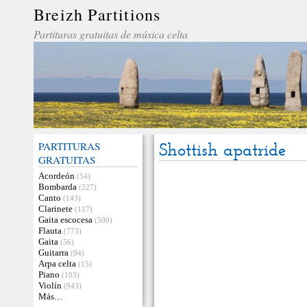
Breizh Partitions
Partituras gratuitas de música celta
PARTITURAS
Shottish apatride
GRATUITAS
Acordeón
(54)
Bombarda
(227)
Canto
(143)
Clarinete
(117)
Gaita escocesa
(500)
Flauta
(773)
Gaita
(56)
Guitarra
(94)
Arpa celta
(15)
Piano
(103)
Violín
(943)
Más…