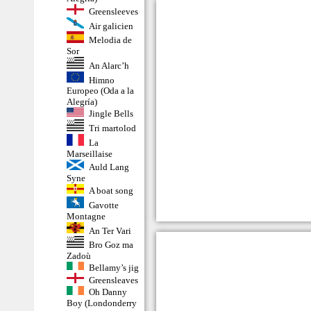
Greensleeves
Air galicien
Melodia de
Sor
An Alarc’h
Himno
Europeo (Oda a la
Alegría)
Jingle Bells
Tri martolod
La
Marseillaise
Auld Lang
Syne
A boat song
Gavotte
Montagne
An Ter Vari
Bro Goz ma
Zadoù
Bellamy’s jig
Greensleaves
Oh Danny
Boy (Londonderry