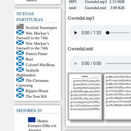
MP3
Gwendal.mp3
2.15 MiB
midi
Gwendal.mid
3.99 KiB
NUEVAS
Gwendal.mp3
PARTITURAS
Scottish Tourniquet
Wm. Mackay’s
Farewell to the 74th
Wm. Mackay’s
Farewell to the 74th
Gwendal.mid
Francis Fraser
Reel
Colonel MacBean
Seaforth
Highlanders
The Christmas
Carousing
Kippen House
The Torn Kilt
MEJORES 20
Himno
Europeo (Oda a la
Alegría)