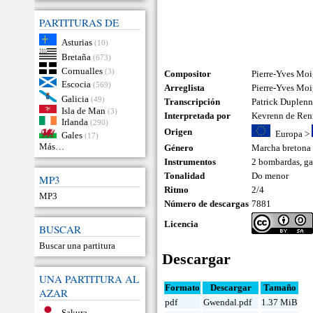
PARTITURAS DE
Asturias
(10)
Bretaña
(673)
Cornualles
(3)
Compositor
Pierre-Yves Moi
Escocia
(569)
Arreglista
Pierre-Yves Moi
Galicia
(49)
Transcripción
Patrick Duplen
Isla de Man
(3)
Interpretada por
Kevrenn de Ren
Irlanda
(290)
Origen
Europa
>
Gales
(17)
Más…
Género
Marcha bretona
Instrumentos
2 bombardas
,
ga
Tonalidad
Do menor
MP3
Ritmo
2/4
MP3
Número de descargas
7881
Licencia
BUSCAR
Buscar una partitura
Descargar
UNA PARTITURA AL
Formato
Descargar
Tamaño
AZAR
pdf
Gwendal.pdf
1.37 MiB
Sakura