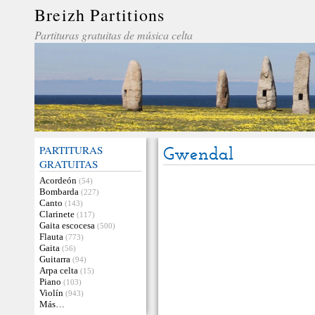
Breizh Partitions
Partituras gratuitas de música celta
PARTITURAS
Gwendal
GRATUITAS
Acordeón
(54)
Bombarda
(227)
Canto
(143)
Clarinete
(117)
Gaita escocesa
(500)
Flauta
(773)
Gaita
(56)
Guitarra
(94)
Arpa celta
(15)
Piano
(103)
Violín
(943)
Más…