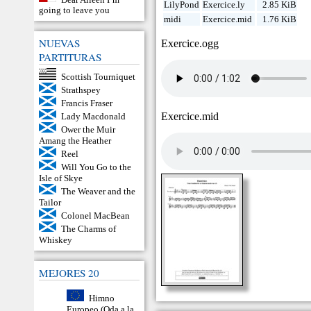
LilyPond
Exercice.ly
2.85 KiB
going to leave you
midi
Exercice.mid
1.76 KiB
NUEVAS
Exercice.ogg
PARTITURAS
Scottish Tourniquet
Strathspey
Francis Fraser
Exercice.mid
Lady Macdonald
Ower the Muir
Amang the Heather
Reel
Will You Go to the
Isle of Skye
The Weaver and the
Tailor
Colonel MacBean
The Charms of
Whiskey
MEJORES 20
Himno
Europeo (Oda a la