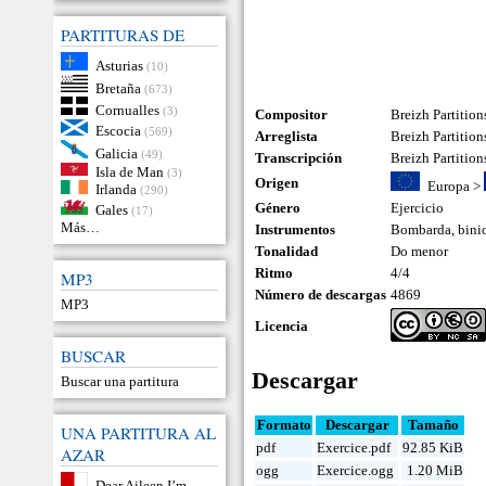
PARTITURAS DE
Asturias
(10)
Bretaña
(673)
Cornualles
(3)
Compositor
Breizh Partition
Escocia
(569)
Arreglista
Breizh Partition
Galicia
(49)
Transcripción
Breizh Partition
Isla de Man
(3)
Origen
Europa
>
Irlanda
(290)
Género
Ejercicio
Gales
(17)
Más…
Instrumentos
Bombarda
,
bini
Tonalidad
Do menor
Ritmo
4/4
MP3
Número de descargas
4869
MP3
Licencia
BUSCAR
Descargar
Buscar una partitura
Formato
Descargar
Tamaño
UNA PARTITURA AL
pdf
Exercice.pdf
92.85 KiB
AZAR
ogg
Exercice.ogg
1.20 MiB
Dear Aileen I’m