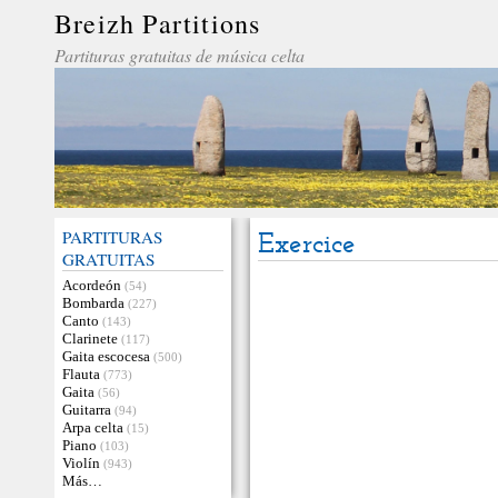
Breizh Partitions
Partituras gratuitas de música celta
PARTITURAS
Exercice
GRATUITAS
Acordeón
(54)
Bombarda
(227)
Canto
(143)
Clarinete
(117)
Gaita escocesa
(500)
Flauta
(773)
Gaita
(56)
Guitarra
(94)
Arpa celta
(15)
Piano
(103)
Violín
(943)
Más…