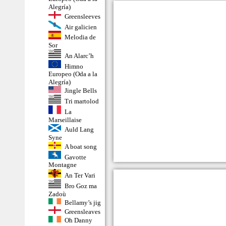
Alegría)
Greensleeves
Air galicien
Melodia de
Sor
An Alarc’h
Himno
Europeo (Oda a la
Alegría)
Jingle Bells
Tri martolod
La
Marseillaise
Auld Lang
Syne
A boat song
Gavotte
Montagne
An Ter Vari
Bro Goz ma
Zadoù
Bellamy’s jig
Greensleaves
Oh Danny