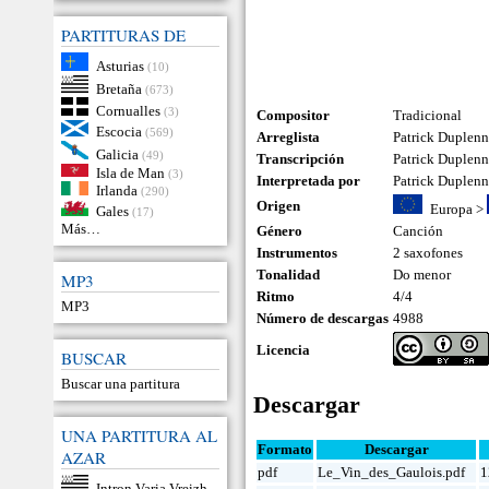
PARTITURAS DE
Asturias
(10)
Bretaña
(673)
Cornualles
(3)
Compositor
Tradicional
Escocia
(569)
Arreglista
Patrick Duplen
Galicia
(49)
Transcripción
Patrick Duplen
Isla de Man
(3)
Interpretada por
Patrick Duplen
Irlanda
(290)
Origen
Europa
>
Gales
(17)
Más…
Género
Canción
Instrumentos
2 saxofones
Tonalidad
Do menor
MP3
Ritmo
4/4
MP3
Número de descargas
4988
Licencia
BUSCAR
Buscar una partitura
Descargar
UNA PARTITURA AL
Formato
Descargar
AZAR
pdf
Le_Vin_des_Gaulois.pdf
1
Intron Varia Vreizh