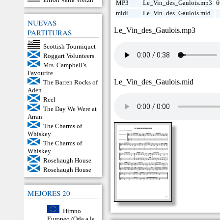
MP3
Le_Vin_des_Gaulois.mp3
6
midi
Le_Vin_des_Gaulois.mid
NUEVAS
Le_Vin_des_Gaulois.mp3
PARTITURAS
Scottish Tourniquet
Roggart Volunteers
Mrs. Campbell’s
Favourite
Le_Vin_des_Gaulois.mid
The Barren Rocks of
Aden
Reel
The Day We Were at
Arran
The Charms of
Whiskey
The Charms of
Whiskey
Rosehaugh House
Rosehaugh House
MEJORES 20
Himno
Europeo (Oda a la