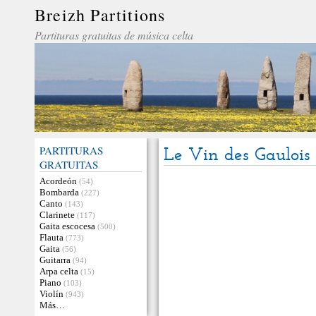
Breizh Partitions
Partituras gratuitas de música celta
PARTITURAS
Le Vin des Gaulois
GRATUITAS
Acordeón
(54)
Bombarda
(227)
Canto
(143)
Clarinete
(117)
Gaita escocesa
(500)
Flauta
(773)
Gaita
(56)
Guitarra
(94)
Arpa celta
(15)
Piano
(103)
Violín
(943)
Más…