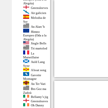
Alegría)
Greensleeves
Air galicien
Melodia de
Sor
An Alarc’h
Himno
Europeo (Oda a la
Alegría)
Jingle Bells
Tri martolod
La
Marseillaise
Auld Lang
Syne
A boat song
Gavotte
Montagne
An Ter Vari
Bro Goz ma
Zadoù
Bellamy’s jig
Greensleaves
Oh Danny