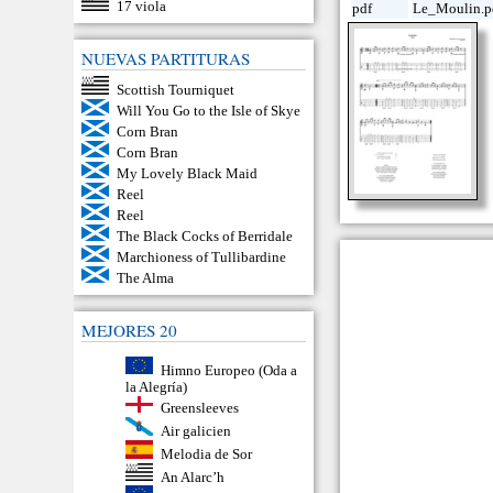
17 viola
pdf
Le_Moulin.p
NUEVAS PARTITURAS
Scottish Tourniquet
Will You Go to the Isle of Skye
Corn Bran
Corn Bran
My Lovely Black Maid
Reel
Reel
The Black Cocks of Berridale
Marchioness of Tullibardine
The Alma
MEJORES 20
Himno Europeo (Oda a
la Alegría)
Greensleeves
Air galicien
Melodia de Sor
An Alarc’h