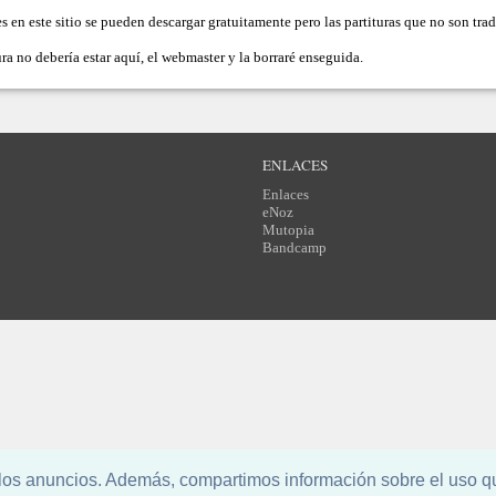
es en este sitio se pueden descargar gratuitamente pero las partituras que no son tr
ra no debería estar aquí, el
webmaster
y la borraré enseguida.
ENLACES
Enlaces
eNoz
Mutopia
Bandcamp
l los anuncios. Además, compartimos información sobre el uso q