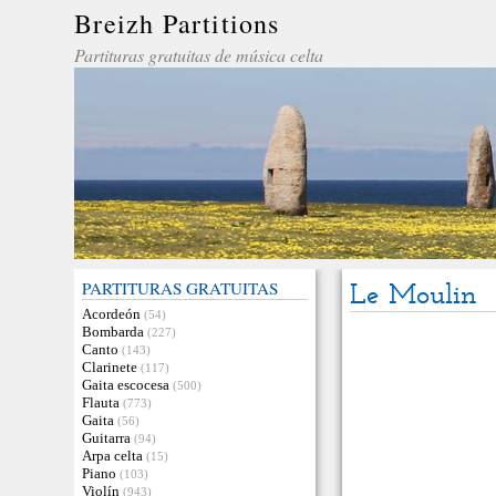
Breizh Partitions
Partituras gratuitas de música celta
PARTITURAS GRATUITAS
Le Moulin
Acordeón
(54)
Bombarda
(227)
Canto
(143)
Clarinete
(117)
Gaita escocesa
(500)
Flauta
(773)
Gaita
(56)
Guitarra
(94)
Arpa celta
(15)
Piano
(103)
Violín
(943)