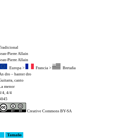
Tradicional
Jean-Pierre Allain
Jean-Pierre Allain
Europa
>
Francia
>
Bretaña
An dro – hanter dro
Guitarra
,
canto
La menor
3/4, 4/4
6045
Creative Commons BY-SA
Tamaño