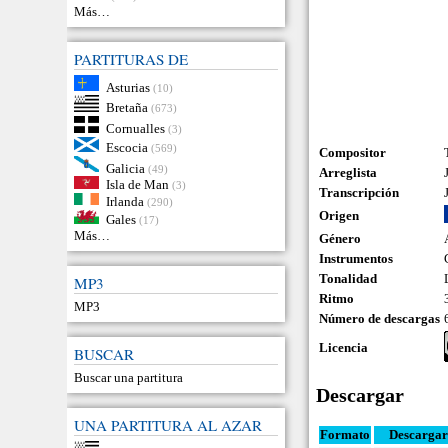
Más…
PARTITURAS DE
Asturias
(10)
Bretaña
(673)
Cornualles
(3)
Escocia
(569)
Compositor
Galicia
(49)
Arreglista
Isla de Man
(3)
Transcripción
Irlanda
(290)
Origen
Gales
(17)
Más…
Género
Instrumentos
Tonalidad
MP3
Ritmo
MP3
Número de descargas
Licencia
BUSCAR
Buscar una partitura
Descargar
UNA PARTITURA AL AZAR
Formato
Descargar