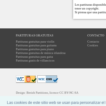
Les partituras disponibl
tener un copyright.
Si piensa que una partitu
PARTITURAS GRATUITAS
CONTACTO
Partituras gratuitas para violín
Contacto
Partituras gratuitas para guitarra
Cookies
Partituras gratuitas para piano
Partituras gratuitas de música irlandesa
Partituras gratuitas para gaita
Partituras gratis de villancicos
Design: Breizh Partitions, licence
CC BY-NC-SA
Traducción:
Yannig MARCHEGAY
Las cookies de este sitio web se usan para personalizar e