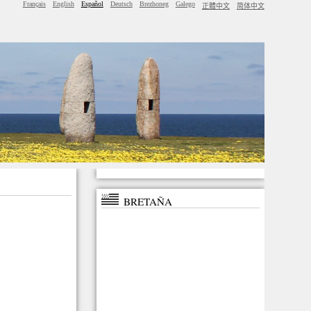
Français
English
Español
Deutsch
Brezhoneg
Galego
正體中文
简体中文
BRETAÑA