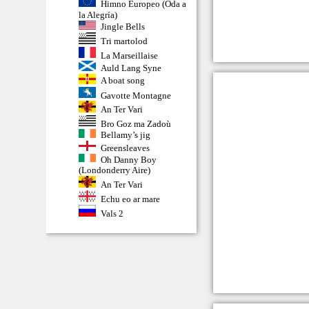
Himno Europeo (Oda a
la Alegría)
Jingle Bells
Tri martolod
La Marseillaise
Auld Lang Syne
A boat song
Gavotte Montagne
An Ter Vari
Bro Goz ma Zadoù
Bellamy’s jig
Greensleaves
Oh Danny Boy
(Londonderry Aire)
An Ter Vari
Echu eo ar mare
Vals 2