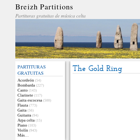
Breizh Partitions
Partituras gratuitas de música celta
PARTITURAS
The Gold Ring
GRATUITAS
Acordeón
(54)
Bombarda
(227)
Canto
(143)
Clarinete
(117)
Gaita escocesa
(500)
Flauta
(773)
Gaita
(56)
Guitarra
(94)
Arpa celta
(15)
Piano
(103)
Violín
(943)
Más…