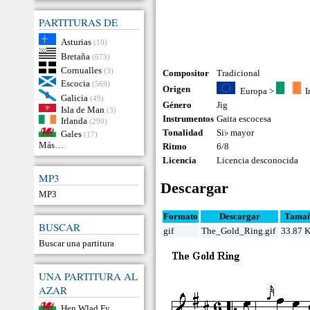
PARTITURAS DE
Asturias
(10)
Bretaña
(673)
Cornualles
(3)
Compositor
Tradicional
Escocia
(569)
Origen
Europa
>
I
Galicia
(49)
Género
Jig
Isla de Man
(3)
Instrumentos
Gaita escocesa
Irlanda
(290)
Tonalidad
Si♭ mayor
Gales
(17)
Más…
Ritmo
6/8
Licencia
Licencia desconocida
MP3
Descargar
MP3
Formato
Descargar
Tama
BUSCAR
gif
The_Gold_Ring.gif
33.87 
Buscar una partitura
UNA PARTITURA AL
AZAR
Hen Wlad Fy