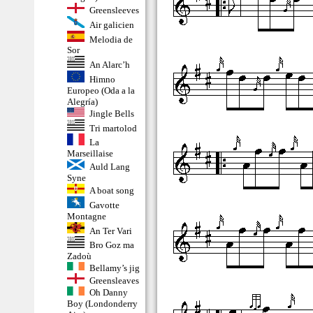
Greensleeves
Air galicien
Melodia de
Sor
An Alarc’h
Himno
Europeo (Oda a la
Alegría)
Jingle Bells
Tri martolod
La
Marseillaise
Auld Lang
Syne
A boat song
Gavotte
Montagne
An Ter Vari
Bro Goz ma
Zadoù
Bellamy’s jig
Greensleaves
Oh Danny
Boy (Londonderry