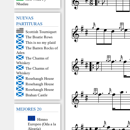
Nhadau
NUEVAS
PARTITURAS
Scottish Tourniquet
The Boatie Rows
This is no my plaid
The Barren Rocks of
Aden
The Charms of
Whiskey
The Charms of
Whiskey
Rosehaugh House
Rosehaugh House
Rosehaugh House
Brahan Castle
MEJORES 20
Himno
Europeo (Oda a la
Alegría)