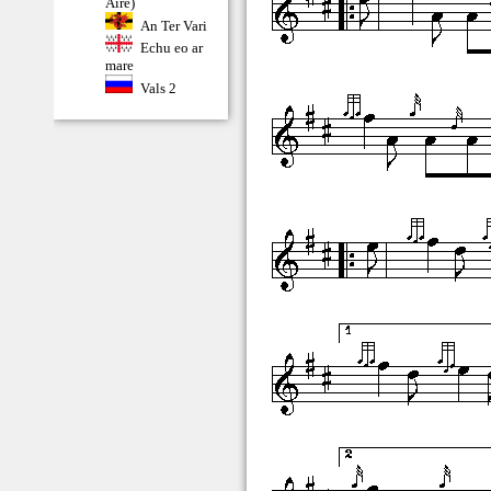
Aire)
An Ter Vari
Echu eo ar
mare
Vals 2