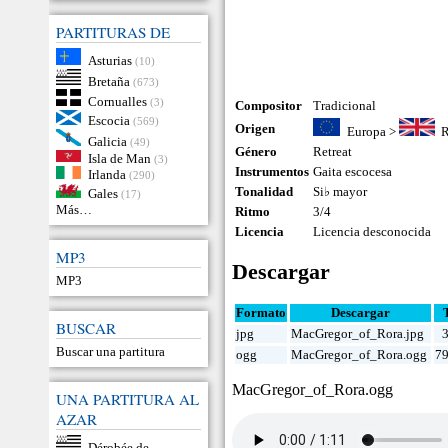
PARTITURAS DE
Asturias
(10)
Bretaña
(673)
Cornualles
(3)
Compositor
Tradicional
Escocia
(569)
Origen
Europa
>
R
Galicia
(49)
Género
Retreat
Isla de Man
(3)
Instrumentos
Gaita escocesa
Irlanda
(290)
Tonalidad
Si♭ mayor
Gales
(17)
Más…
Ritmo
3/4
Licencia
Licencia desconocida
MP3
Descargar
MP3
Formato
Descargar
BUSCAR
jpg
MacGregor_of_Rora.jpg
Buscar una partitura
ogg
MacGregor_of_Rora.ogg
7
MacGregor_of_Rora.ogg
UNA PARTITURA AL
AZAR
Dérobée de