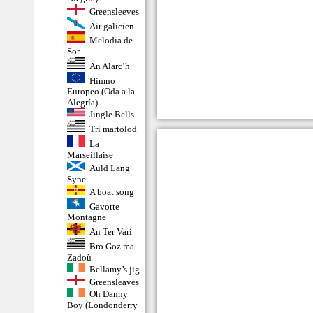
Greensleeves
Air galicien
Melodia de
Sor
An Alarc’h
Himno
Europeo (Oda a la
Alegría)
Jingle Bells
Tri martolod
La
Marseillaise
Auld Lang
Syne
A boat song
Gavotte
Montagne
An Ter Vari
Bro Goz ma
Zadoù
Bellamy’s jig
Greensleaves
Oh Danny
Boy (Londonderry