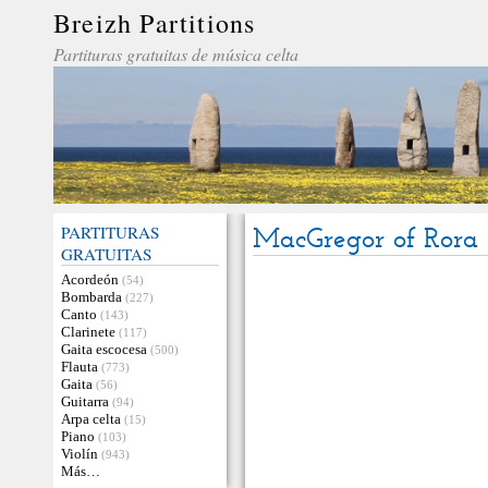
Breizh Partitions
Partituras gratuitas de música celta
PARTITURAS
MacGregor of Rora
GRATUITAS
Acordeón
(54)
Bombarda
(227)
Canto
(143)
Clarinete
(117)
Gaita escocesa
(500)
Flauta
(773)
Gaita
(56)
Guitarra
(94)
Arpa celta
(15)
Piano
(103)
Violín
(943)
Más…