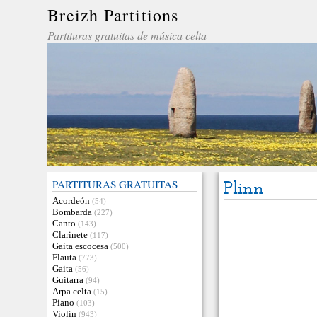
Breizh Partitions
Partituras gratuitas de música celta
PARTITURAS GRATUITAS
Plinn
Acordeón
(54)
Bombarda
(227)
Canto
(143)
Clarinete
(117)
Gaita escocesa
(500)
Flauta
(773)
Gaita
(56)
Guitarra
(94)
Arpa celta
(15)
Piano
(103)
Violín
(943)