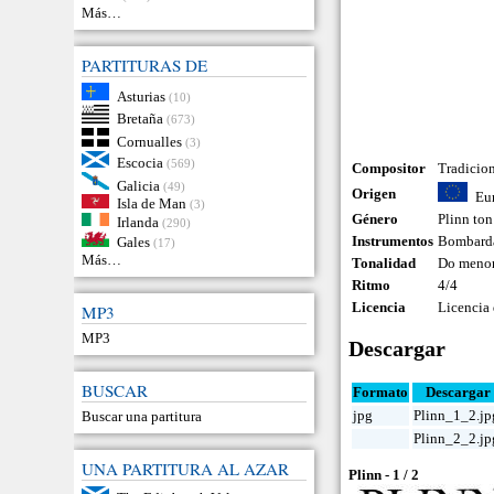
Más…
PARTITURAS DE
Asturias
(10)
Bretaña
(673)
Cornualles
(3)
Escocia
(569)
Compositor
Tradicio
Galicia
(49)
Origen
Eu
Isla de Man
(3)
Género
Plinn ton
Irlanda
(290)
Instrumentos
Bombard
Gales
(17)
Más…
Tonalidad
Do meno
Ritmo
4/4
Licencia
Licencia
MP3
MP3
Descargar
BUSCAR
Formato
Descargar
jpg
Plinn_1_2.jp
Buscar una partitura
Plinn_2_2.jp
UNA PARTITURA AL AZAR
Plinn - 1 / 2