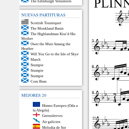
The Edinburgh Volunteers
NUEVAS PARTITURAS
Scottish Tourniquet
The Monkland Basin
The Highlandman Kiss’d His
Mother
Ower the Muir Amang the
Heather
Will You Go to the Isle of Skye
March
Stumpie
Stumpie
Stumpie
Corn Bran
MEJORES 20
Himno Europeo (Oda a
la Alegría)
Greensleeves
Air galicien
Melodia de Sor