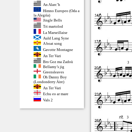
An Alarc’h
Himno Europeo (Oda a
la Alegría)
Jingle Bells
Tri martolod
La Marseillaise
Auld Lang Syne
A boat song
Gavotte Montagne
An Ter Vari
Bro Goz ma Zadoù
Bellamy’s jig
Greensleaves
Oh Danny Boy
(Londonderry Aire)
An Ter Vari
Echu eo ar mare
Vals 2