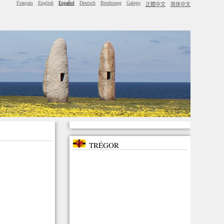
Français
English
Español
Deutsch
Brezhoneg
Galego
正體中文
简体中文
TRÉGOR