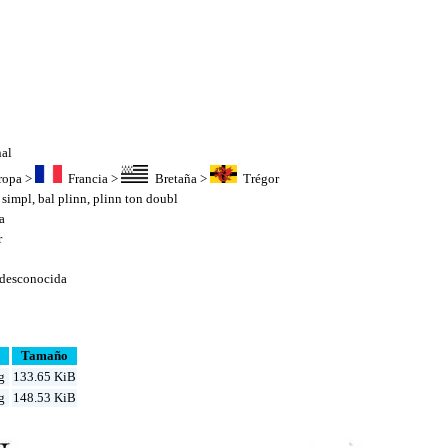
nal
ropa
>
Francia
>
Bretaña
>
Trégor
 simpl
,
bal plinn
,
plinn ton doubl
a
r
 desconocida
Tamaño
g
133.65 KiB
g
148.53 KiB