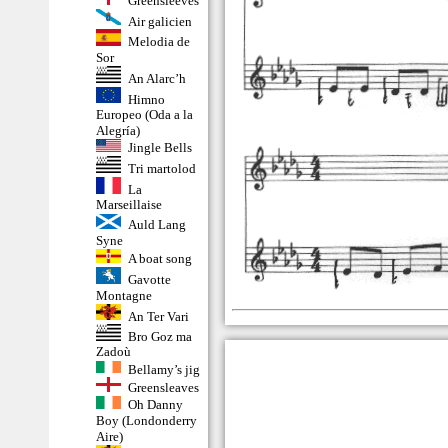
Greensleeves
Air galicien
Melodia de
Sor
An Alarc’h
Himno
Europeo (Oda a la
Alegría)
Jingle Bells
Tri martolod
La
Marseillaise
Auld Lang
Syne
A boat song
Gavotte
Montagne
An Ter Vari
Bro Goz ma
Zadoù
Bellamy’s jig
Greensleaves
Oh Danny
Boy (Londonderry
Aire)