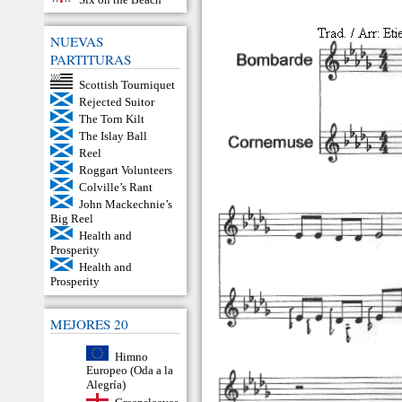
NUEVAS
PARTITURAS
Scottish Tourniquet
Rejected Suitor
The Torn Kilt
The Islay Ball
Reel
Roggart Volunteers
Colville’s Rant
John Mackechnie’s
Big Reel
Health and
Prosperity
Health and
Prosperity
MEJORES 20
Himno
Europeo (Oda a la
Alegría)