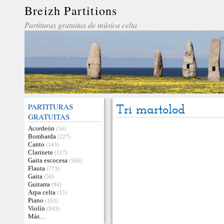
Breizh Partitions
Partituras gratuitas de música celta
PARTITURAS
Tri martolod
GRATUITAS
Acordeón
(54)
Bombarda
(227)
Canto
(143)
Clarinete
(117)
Gaita escocesa
(500)
Flauta
(773)
Gaita
(56)
Guitarra
(94)
Arpa celta
(15)
Piano
(103)
Violín
(943)
Más…