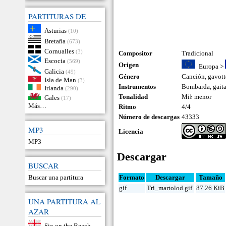
PARTITURAS DE
Asturias
(10)
Bretaña
(673)
Cornualles
(3)
Compositor
Tradicional
Escocia
(569)
Origen
Europa
>
Galicia
(49)
Género
Canción
,
gavott
Isla de Man
(3)
Instrumentos
Bombarda
,
gait
Irlanda
(290)
Tonalidad
Mi♭ menor
Gales
(17)
Más…
Ritmo
4/4
Número de descargas
43333
MP3
Licencia
MP3
Descargar
BUSCAR
Buscar una partitura
Formato
Descargar
Tamaño
gif
Tri_martolod.gif
87.26 KiB
UNA PARTITURA AL
AZAR
Six on the Beach