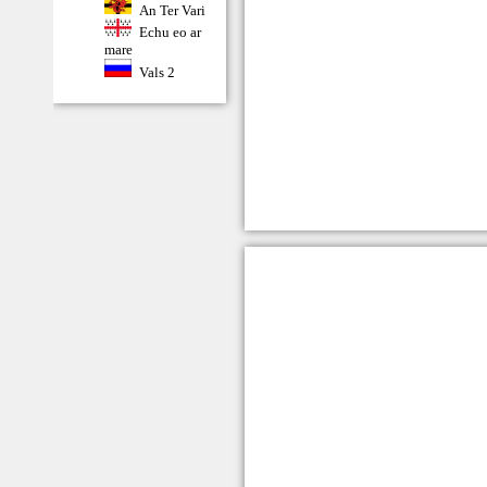
An Ter Vari
Echu eo ar
mare
Vals 2