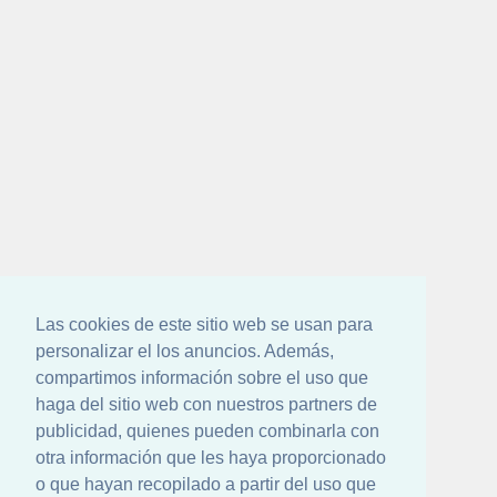
Las cookies de este sitio web se usan para
personalizar el los anuncios. Además,
compartimos información sobre el uso que
haga del sitio web con nuestros partners de
publicidad, quienes pueden combinarla con
otra información que les haya proporcionado
o que hayan recopilado a partir del uso que