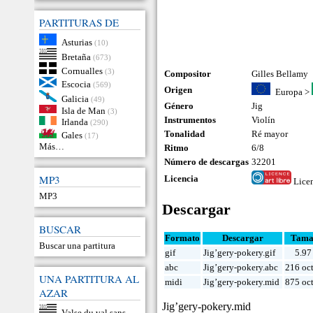
PARTITURAS DE
Asturias
(10)
Bretaña
(673)
Cornualles
(3)
Compositor
Gilles Bellamy
Escocia
(569)
Origen
Europa
>
Galicia
(49)
Género
Jig
Isla de Man
(3)
Instrumentos
Violín
Irlanda
(290)
Tonalidad
Ré mayor
Gales
(17)
Más…
Ritmo
6/8
Número de descargas
32201
MP3
Licencia
Licen
MP3
Descargar
BUSCAR
Formato
Descargar
Tama
Buscar una partitura
gif
Jig’gery-pokery.gif
5.97
abc
Jig’gery-pokery.abc
216 oc
UNA PARTITURA AL
midi
Jig’gery-pokery.mid
875 oc
AZAR
Jig’gery-pokery.mid
Valse du val sans