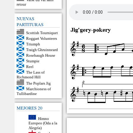
retour
NUEVAS
PARTITURAS
Scottish Tourniquet
Roggart Volunteers
Triumph
Traigh Ghruinneard
Rosehaugh House
Stumpie
Reel
The Lass of
Richmond Hill
The Poplars Jig
Marchioness of
Tullibardine
MEJORES 20
Himno
Europeo (Oda a la
Alegría)