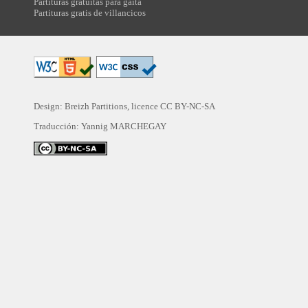
Partituras gratuitas para gaita
Partituras gratis de villancicos
Design: Breizh Partitions, licence
CC BY-NC-SA
Traducción:
Yannig MARCHEGAY