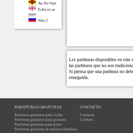
An Ter Vari
Echu eo ar
mare
Vals 2
Les partituras disponibles en este
las partituras que no son tradicio
Si piensa que una partitura no debe
enseguida.
PARTITURAS GRATUITAS
CONTACTO
Partituras gratuitas para violín
Contacto
Partituras gratuitas para guitarra
Cookies
Partituras gratuitas para piano
Partituras gratuitas de música irlandesa