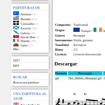
PARTITURAS DE
Asturias
(10)
Bretaña
(673)
Cornualles
(3)
Compositor
Tradicional
Escocia
(569)
Origen
Europa
>
I
Galicia
(49)
Género
Hornpipe
Isla de Man
(3)
Instrumentos
Violín
,
guitarra
Irlanda
(290)
Tonalidad
Sol mayor
Gales
(17)
Más…
Ritmo
2/2
Licencia
Licencia desconocida
MP3
Descargar
MP3
Formato
Descargar
BUSCAR
gif
The_Dublin_Hornpipe.gif
1
Buscar una partitura
UNA PARTITURA AL
AZAR
Kas a barh o de