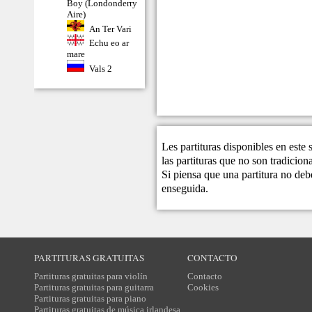
Boy (Londonderry
Aire)
An Ter Vari
Echu eo ar
mare
Vals 2
Les partituras disponibles en este
las partituras que no son tradicio
Si piensa que una partitura no debe
enseguida.
PARTITURAS GRATUITAS
CONTACTO
Partituras gratuitas para violín
Contacto
Partituras gratuitas para guitarra
Cookies
Partituras gratuitas para piano
Partituras gratuitas de música irlandesa