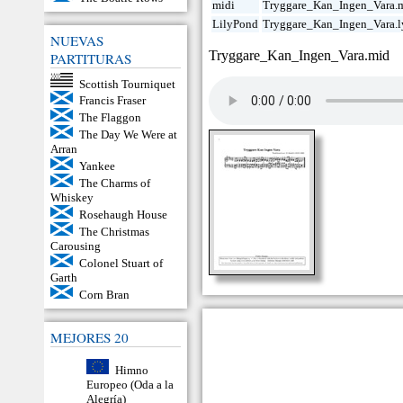
midi
Tryggare_Kan_Ingen_Vara.
LilyPond
Tryggare_Kan_Ingen_Vara.l
NUEVAS
Tryggare_Kan_Ingen_Vara.mid
PARTITURAS
Scottish Tourniquet
Francis Fraser
The Flaggon
The Day We Were at
Arran
Yankee
The Charms of
Whiskey
Rosehaugh House
The Christmas
Carousing
Colonel Stuart of
Garth
Corn Bran
MEJORES 20
Himno
Europeo (Oda a la
Alegría)