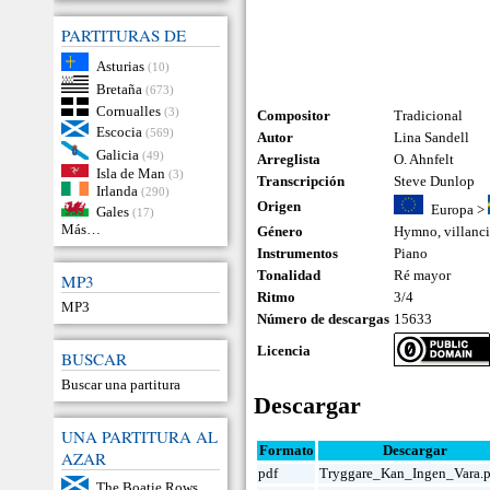
PARTITURAS DE
Asturias
(10)
Bretaña
(673)
Cornualles
(3)
Compositor
Tradicional
Escocia
(569)
Autor
Lina Sandell
Galicia
(49)
Arreglista
O. Ahnfelt
Isla de Man
(3)
Transcripción
Steve Dunlop
Irlanda
(290)
Origen
Europa
>
Gales
(17)
Más…
Género
Hymno
,
villanc
Instrumentos
Piano
Tonalidad
Ré mayor
MP3
Ritmo
3/4
MP3
Número de descargas
15633
Licencia
BUSCAR
Buscar una partitura
Descargar
UNA PARTITURA AL
Formato
Descargar
AZAR
pdf
Tryggare_Kan_Ingen_Vara.p
The Boatie Rows