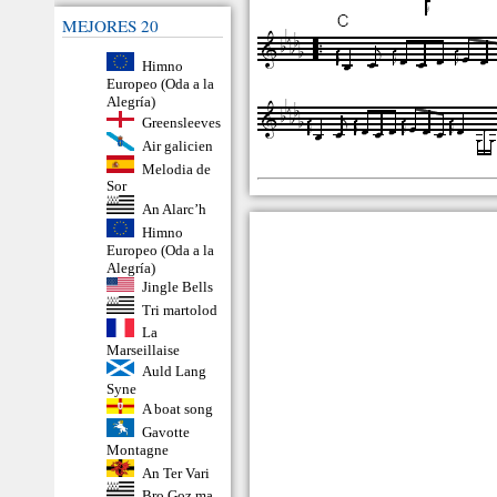
MEJORES 20
Himno
Europeo (Oda a la
Alegría)
Greensleeves
Air galicien
Melodia de
Sor
An Alarc’h
Himno
Europeo (Oda a la
Alegría)
Jingle Bells
Tri martolod
La
Marseillaise
Auld Lang
Syne
A boat song
Gavotte
Montagne
An Ter Vari
Bro Goz ma