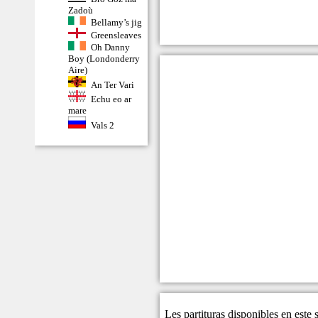
Zadoù
Bellamy’s jig
Greensleaves
Oh Danny
Boy (Londonderry
Aire)
An Ter Vari
Echu eo ar
mare
Vals 2
Les partituras disponibles en este