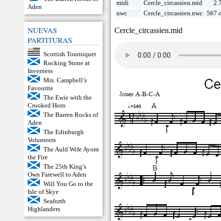
midi
Cercle_circassien.mid
2.
Aden
nwc
Cercle_circassien.nwc
567 
NUEVAS
Cercle_circassien.mid
PARTITURAS
Scottish Tourniquet
Rocking Stone at
Inverness
Mrs. Campbell’s
Favourite
The Ewie with the
Crooked Horn
The Barren Rocks of
Aden
The Edinburgh
Volunteers
The Auld Wife Ayont
the Fire
The 25th King’s
Own Farewell to Aden
Will You Go to the
Isle of Skye
Seaforth
Highlanders