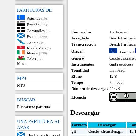
PARTITURAS DE
Asturias
(10)
Bretaña
(673)
Cornualles
(3)
Compositor
Tradicional
Escocia
(569)
Arreglista
Breizh Partition
Galicia
(49)
Transcripción
Breizh Partition
Isla de Man
(3)
Origen
Europa
>
Irlanda
(290)
Género
Cercle circassie
Gales
(17)
Más…
Instrumentos
Gaita escocesa
Tonalidad
Si♭ menor
Ritmo
12/8
MP3
Tempo
♩.=160
MP3
Número de descargas
44778
Licencia
BUSCAR
Buscar una partitura
Descargar
UNA PARTITURA AL
Formato
Descargar
Ta
AZAR
gif
Cercle_circassien.gif
13.
The Barren Rocks of