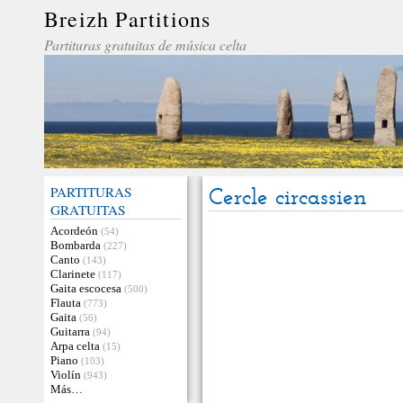
Breizh Partitions
Partituras gratuitas de música celta
PARTITURAS
Cercle circassien
GRATUITAS
Acordeón
(54)
Bombarda
(227)
Canto
(143)
Clarinete
(117)
Gaita escocesa
(500)
Flauta
(773)
Gaita
(56)
Guitarra
(94)
Arpa celta
(15)
Piano
(103)
Violín
(943)
Más…