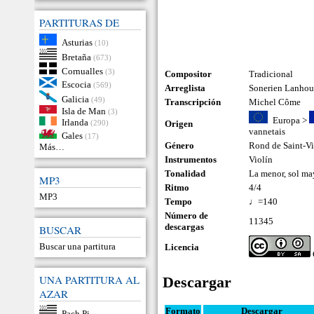
PARTITURAS DE
Asturias
(10)
Bretaña
(673)
Cornualles
(3)
Compositor
Tradicional
Escocia
(569)
Arreglista
Sonerien Lanhou
Galicia
(49)
Transcripción
Michel Côme
Isla de Man
(3)
Europa
>
Irlanda
(290)
Origen
vannetais
Gales
(17)
Género
Rond de Saint-V
Más…
Instrumentos
Violín
Tonalidad
La menor, sol ma
MP3
Ritmo
4/4
MP3
Tempo
♩=140
Número de
11345
descargas
BUSCAR
Buscar una partitura
Licencia
UNA PARTITURA AL
Descargar
AZAR
Formato
Descargar
Pach Pi