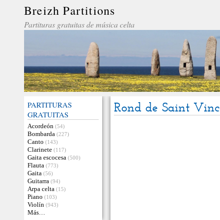
Breizh Partitions
Partituras gratuitas de música celta
PARTITURAS
Rond de Saint Vinc
GRATUITAS
Acordeón
(54)
Bombarda
(227)
Canto
(143)
Clarinete
(117)
Gaita escocesa
(500)
Flauta
(773)
Gaita
(56)
Guitarra
(94)
Arpa celta
(15)
Piano
(103)
Violín
(943)
Más…