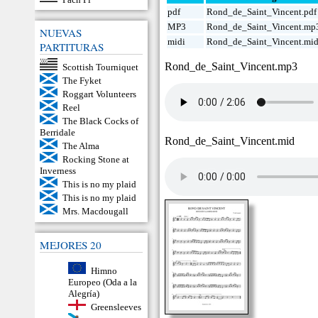
pdf
Rond_de_Saint_Vincent.pdf
MP3
Rond_de_Saint_Vincent.mp
NUEVAS
midi
Rond_de_Saint_Vincent.mi
PARTITURAS
Rond_de_Saint_Vincent.mp3
Scottish Tourniquet
The Fyket
Roggart Volunteers
Reel
The Black Cocks of
Berridale
Rond_de_Saint_Vincent.mid
The Alma
Rocking Stone at
Inverness
This is no my plaid
This is no my plaid
Mrs. Macdougall
MEJORES 20
Himno
Europeo (Oda a la
Alegría)
Greensleeves