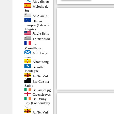
Air galicien
Melodia de
Sor
An Alarc’h
Himno
Europeo (Oda a la
Alegría)
Jingle Bells
Tri martolod
La
Marseillaise
Auld Lang
Syne
A boat song
Gavotte
Montagne
An Ter Vari
Bro Goz ma
Zadoù
Bellamy’s jig
Greensleaves
Oh Danny
Boy (Londonderry
Aire)
An Ter Vari