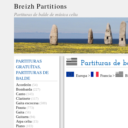
Breizh Partitions
Partituras de balde de música celta
PARTITURAS
Partituras de 
GRATUÍTAS,
PARTITURAS DE
Europa
>
Francia
>
B
BALDE
Acordeón
(54)
Bombarda
(227)
Canto
(143)
Clarinete
(117)
Gaita escocesa
(500)
Frauta
(773)
Gaita
(56)
Guitarra
(94)
Arpa celta
(15)
Piano
(103)