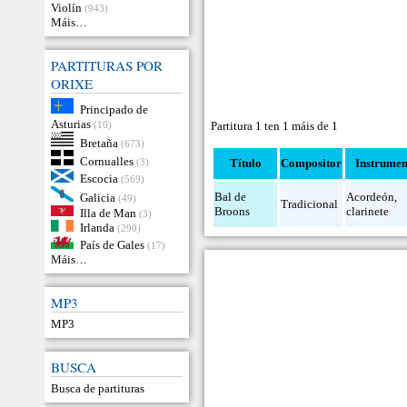
Violín
(943)
Máis…
PARTITURAS POR
ORIXE
Principado de
Asturias
(10)
Partitura 1 ten 1 máis de 1
Bretaña
(673)
Cornualles
(3)
Título
Compositor
Instrumen
Escocia
(569)
Bal de
Acordeón
,
Galicia
(49)
Tradicional
Broons
clarinete
Illa de Man
(3)
Irlanda
(290)
País de Gales
(17)
Máis…
MP3
MP3
BUSCA
Busca de partituras