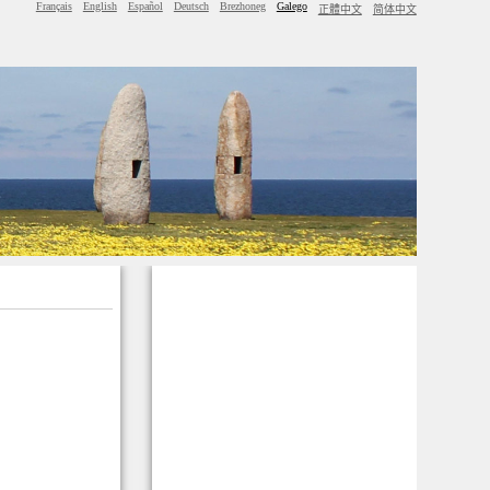
Français
English
Español
Deutsch
Brezhoneg
Galego
正體中文
简体中文