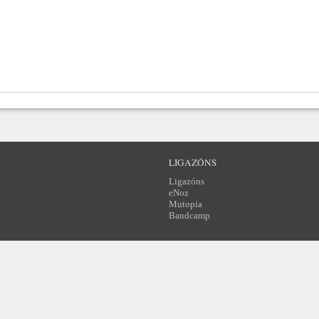
LIGAZÓNS
Ligazóns
eNoz
Mutopia
Bandcamp