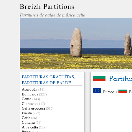
Breizh Partitions
Partituras de balde de música celta
PARTITURAS GRATUÍTAS,
Partit
PARTITURAS DE BALDE
Acordeón
(54)
Europa
>
B
Bombarda
(227)
Canto
(143)
Clarinete
(117)
Gaita escocesa
(500)
Frauta
(773)
Gaita
(56)
Guitarra
(94)
Arpa celta
(15)
Piano
(103)