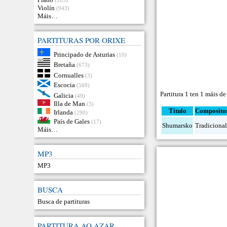
Violín
(943)
Máis…
PARTITURAS POR ORIXE
Principado de Asturias
(10)
Bretaña
(673)
Cornualles
(3)
Escocia
(569)
Partitura 1 ten 1 máis de
Galicia
(49)
Illa de Man
(3)
Título
Composito
Irlanda
(290)
País de Gales
(17)
Shumarsko
Tradiciona
Máis…
MP3
MP3
BUSCA
Busca de partituras
PARTITURA AO AZAR