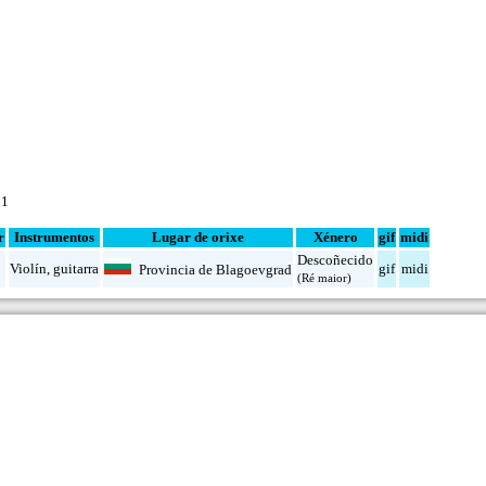
 1
r
Instrumentos
Lugar de orixe
Xénero
gif
midi
Descoñecido
l
Violín
,
guitarra
gif
midi
Provincia de Blagoevgrad
(Ré maior)