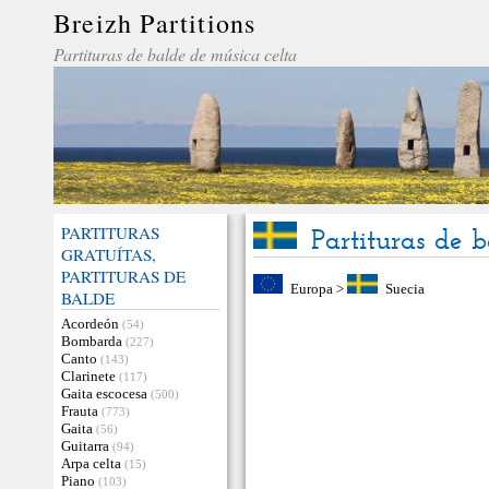
Breizh Partitions
Partituras de balde de música celta
PARTITURAS
Partituras de b
GRATUÍTAS,
PARTITURAS DE
Europa
>
Suecia
BALDE
Acordeón
(54)
Bombarda
(227)
Canto
(143)
Clarinete
(117)
Gaita escocesa
(500)
Frauta
(773)
Gaita
(56)
Guitarra
(94)
Arpa celta
(15)
Piano
(103)