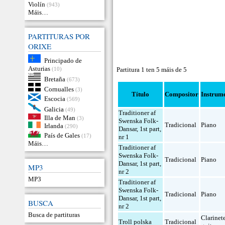
Violín
(943)
Máis…
PARTITURAS POR
ORIXE
Principado de
Asturias
(10)
Partitura 1 ten 5 máis de 5
Bretaña
(673)
Cornualles
(3)
Título
Compositor
Instrum
Escocia
(569)
Galicia
(49)
Traditioner af
Illa de Man
(3)
Swenska Folk-
Tradicional
Piano
Irlanda
(290)
Dansar, 1st part,
País de Gales
(17)
nr 1
Máis…
Traditioner af
Swenska Folk-
Tradicional
Piano
Dansar, 1st part,
MP3
nr 2
MP3
Traditioner af
Swenska Folk-
Tradicional
Piano
Dansar, 1st part,
BUSCA
nr 2
Busca de partituras
Clarinet
Troll polska
Tradicional