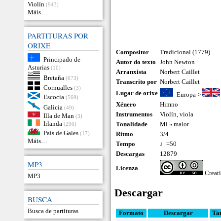
Violín
(943)
Máis…
PARTITURAS POR
ORIXE
Compositor
Tradicional (1779)
Principado de
Autor do texto
John Newton
Asturias
(10)
Arranxista
Norbert Caillet
Bretaña
(673)
Transcrito por
Norbert Caillet
Cornualles
(3)
Lugar de orixe
Europa
>
Escocia
(569)
Xénero
Himno
Galicia
(49)
Instrumentos
Violín
,
viola
Illa de Man
(3)
Irlanda
Tonalidade
Mi ♭ maior
(290)
País de Gales
(17)
Ritmo
3/4
Máis…
Tempo
♩=50
Descargas
12879
MP3
Licenza
Creat
MP3
Descargar
BUSCA
Busca de partituras
Formato
Descargar
Ta