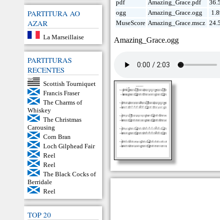
pdf
Amazing_Grace.pdf
36.
PARTITURA AO
ogg
Amazing_Grace.ogg
1.
AZAR
MuseScore
Amazing_Grace.mscz
24.
La Marseillaise
Amazing_Grace.ogg
PARTITURAS
RECENTES
Scottish Tourniquet
Francis Fraser
The Charms of
Whiskey
The Christmas
Carousing
Corn Bran
Loch Gilphead Fair
Reel
Reel
The Black Cocks of
Berridale
Reel
TOP 20