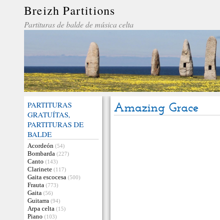
Breizh Partitions
Partituras de balde de música celta
PARTITURAS
Amazing Grace
GRATUÍTAS,
PARTITURAS DE
BALDE
Acordeón
(54)
Bombarda
(227)
Canto
(143)
Clarinete
(117)
Gaita escocesa
(500)
Frauta
(773)
Gaita
(56)
Guitarra
(94)
Arpa celta
(15)
Piano
(103)