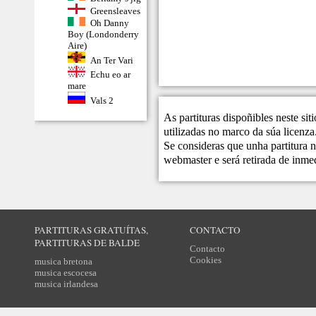
Greensleaves
Oh Danny
Boy (Londonderry
Aire)
An Ter Vari
Echu eo ar
mare
Vals 2
As partituras dispoñibles neste si
utilizadas no marco da súa licenza
Se consideras que unha partitura n
webmaster
e será retirada de inme
PARTITURAS GRATUÍTAS,
CONTACTO
PARTITURAS DE BALDE
Contacto
Cookies
musica bretona
musica escocesa
musica irlandesa