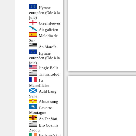
Hymne
européen (Ode à la
joie)
Greensleeves
Air galicien
Melodia de
Sor
An Alarc’h
Hymne
européen (Ode à la
joie)
Jingle Bells
Tri martolod
La
Marseillaise
Auld Lang
Syne
A boat song
Gavotte
Montagne
An Ter Vari
Bro Goz ma
Zadoù
Bellamy’s jig