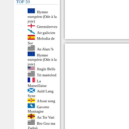
TOP 20
Hymne
européen (Ode à la
joie)
Greensleeves
Air galicien
Melodia de
Sor
An Alarc’h
Hymne
européen (Ode à la
joie)
Jingle Bells
Tri martolod
La
Marseillaise
Auld Lang
Syne
A boat song
Gavotte
Montagne
An Ter Vari
Bro Goz ma
Zadoù