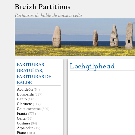
Breizh Partitions
Partituras de balde de música celta
PARTITURAS
Lochgilphead
GRATUÍTAS,
PARTITURAS DE
BALDE
Acordeón
(54)
Bombarda
(227)
Canto
(143)
Clarinete
(117)
Gaita escocesa
(500)
Frauta
(773)
Gaita
(56)
Guitarra
(94)
Arpa celta
(15)
Piano
(103)