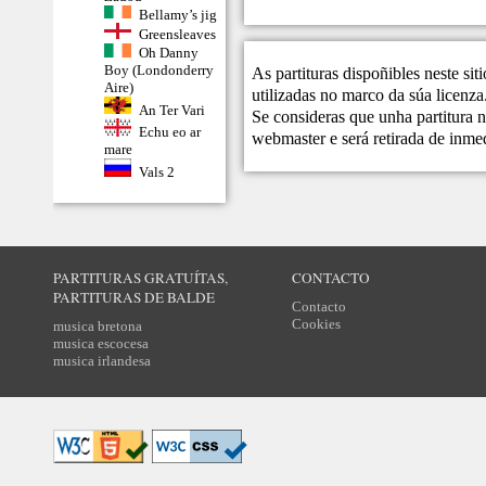
Bellamy’s jig
Greensleaves
Oh Danny
Boy (Londonderry
As partituras dispoñibles neste si
Aire)
utilizadas no marco da súa licenza
An Ter Vari
Se consideras que unha partitura n
Echu eo ar
webmaster
e será retirada de inme
mare
Vals 2
PARTITURAS GRATUÍTAS,
CONTACTO
PARTITURAS DE BALDE
Contacto
Cookies
musica bretona
musica escocesa
musica irlandesa