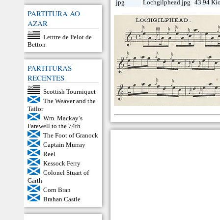
jpg
Lochgilphead.jpg
43.94 Ki
PARTITURA AO
AZAR
Letttre de Pelot de
Betton
PARTITURAS
RECENTES
Scottish Tourniquet
The Weaver and the
Tailor
Wm. Mackay’s
Farewell to the 74th
The Foot of Granock
Captain Murray
Reel
Kessock Ferry
Colonel Stuart of
Garth
Corn Bran
Brahan Castle