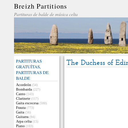
Breizh Partitions
Partituras de balde de música celta
PARTITURAS
The Duchess of Ed
GRATUÍTAS,
PARTITURAS DE
BALDE
Acordeón
(54)
Bombarda
(227)
Canto
(143)
Clarinete
(117)
Gaita escocesa
(500)
Frauta
(773)
Gaita
(56)
Guitarra
(94)
Arpa celta
(15)
Piano
(103)