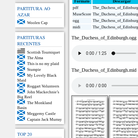
Formato
Descargar
PARTITURA AO
pdf
The_Duchess_of_Edinburg
AZAR
MuseScore
The_Duchess_of_Edinbur
ogg
The_Duchess_of_Edinbur
Woolen Cap
midi
The_Duchess_of_Edinbur
PARTITURAS
The_Duchess_of_Edinburgh.ogg
RECENTES
Scottish Tourniquet
The Alma
This is no my plaid
Stumpie
The_Duchess_of_Edinburgh.mid
My Lovely Black
Maid
Roggart Volunteers
John Mackechnie’s
Big Reel
The Monkland
Basin
Meggerny Castle
Captain Jack Murray
TOP 20