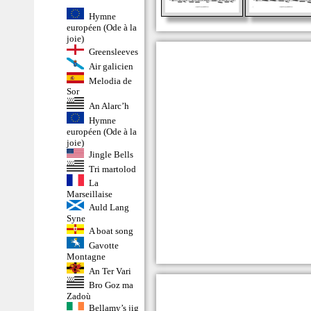
Hymne
européen (Ode à la
joie)
Greensleeves
Air galicien
Melodia de
Sor
An Alarc’h
Hymne
européen (Ode à la
joie)
Jingle Bells
Tri martolod
La
Marseillaise
Auld Lang
Syne
A boat song
Gavotte
Montagne
An Ter Vari
Bro Goz ma
Zadoù
Bellamy’s jig