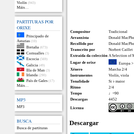
Violín
(943)
Máis…
PARTITURAS POR
ORIXE
Compositor
Tradicional
Principado de
Arranxista
Donald MacPhee
Asturias
(10)
Recollido por
Donald MacPh
Bretaña
(673)
Transcrito por
Norbert Caillet
Cornualles
(3)
Extraída da colección
A Selection of
Escocia
(569)
Lugar de orixe
Europa
Galicia
(49)
Xénero
Marcha 2/4
Illa de Man
(3)
Irlanda
Instrumentos
Violín
,
viola
(290)
País de Gales
(17)
Tonalidade
Si ♭ maior
Máis…
Ritmo
2/4
Tempo
♩=90
MP3
Descargas
4452
MP3
Licenza
BUSCA
Descargar
Busca de partituras