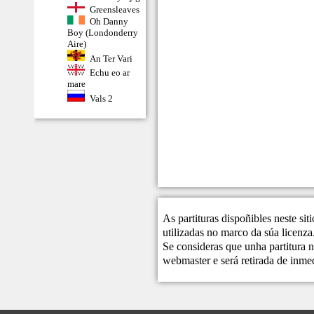
Greensleaves
Oh Danny
Boy (Londonderry
Aire)
An Ter Vari
Echu eo ar
mare
Vals 2
As partituras dispoñibles neste si
utilizadas no marco da súa licenza
Se consideras que unha partitura n
webmaster
e será retirada de inme